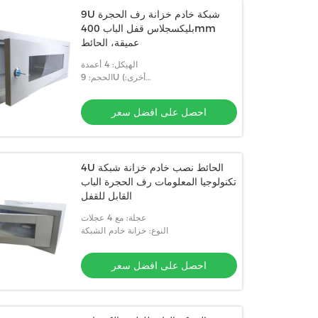
9U شبكة خادم خزانة رف الحجرة
بليكسجلاس قفل الباب 400mm
عميقة، الحائط
الهيكل: 4 أعمدة
الحجم: 9U (أخرى:
12U/14U/18U/22U/32U/37U/42U)
احصل على افضل سعر
4U الحائط نصب خادم خزانة شبكة
تكنولوجيا المعلومات رف الحجرة الباب
القابل للقفل
عجلة: مع 4 عجلات
النوع: خزانة خادم الشبكة
احصل على افضل سعر