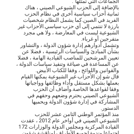
الجماعات التي تمثلها".
بالإضافة إلى الحزب الشيوعي الصيني ، هناك
ثمانية أحزاب سياسية أخرى في نظام الحزب
الفريد في الصين.كما يشمل النظام شخصيات
بارزة لا تنتمي إلى أي حزب سياسي.الأحزاب غير
الشيوعية ليست في المعارضة ، ولا هي مجرد
متفرجين أو غرباء.
وتشمل أدوارهم إدارة شؤون الدولة ، والتشاور
بشأن المبادئ والسياسات الرئيسية ، فضلا عن
تعيين المرشحين للمناصب القيادية الهامة ، فضلا
عن المساعدة في صياغة وتنفيذ سياسات الدولة ،
والقوانين واللوائح ، وفقا للكتاب الأبيض.
قال شو إن الأحزاب غير الشيوعية يمكنها القيام
بعملها بشكل مستقل وأداء وظائفها وواجباتها
وفقا لقواعدها الخاصة.وأضاف أن الحزب
الشيوعي الصيني يحترم وضعهم وحقهم في
المشاركة في إدارة شؤون الدولة ويحميها
الدستور.
منذ المؤتمر الوطني الثامن عشر للحزب
الشيوعي الصيني في أواخر عام 2012 ، عقدت
القيادة المركزية ومجلس الدولة والوزارات 172
اجتماعا وندوة لجميع الأطراف لمناقشة شؤون