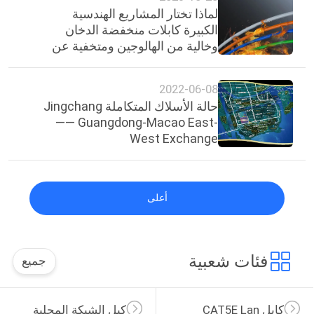
لماذا تختار المشاريع الهندسية
الكبيرة كابلات منخفضة الدخان
وخالية من الهالوجين ومتخفية عن
اللهب؟
2022-06-08
حالة الأسلاك المتكاملة Jingchang
—— Guangdong-Macao East-
West Exchange
أعلى
فئات شعبية
جميع
كابل CAT5E Lan
كبل الشبكة المحلية