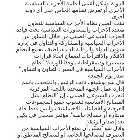
الدولة بشكل أعمى أنظمة الأحزاب السياسية
خريطة
الأخرى أو تفرض نظامها الخاص على أي دولة
الموقع
أخرى.
تبنت الصين نظام الأحزاب السياسية للتعاون
متعدد الأحزاب والمشاورات السياسية تحت قيادة
سياسة
الحزب الشيوعي الصيني.من خلال التشاور بين
الأحزاب السياسية والمشاركة والتداول في إدارة
الخصوصية
شؤون الدولة والرقابة الديمقراطية ، يجمع النظام
الأفكار والاقتراحات لضمان اتخاذ قرارات
مستنيرة وديمقراطية ، وفقًا للورقة: "نظام
الأحزاب السياسية في الصين: التعاون والتشاور"
صدر يوم الجمعة.
قال شو يوشينغ ، نائب الرئيس والمتحدث باسم
إدارة عمل الجبهة المتحدة باللجنة المركزية
للحزب الشيوعي الصيني ، إن "النظام يمثل
المصالح الأساسية لشعوب جميع المجموعات
العرقية والقطاعات الاجتماعية ، وليس فقط قلة
مختارة أو مصالح خاصة". مؤتمر صحفي في بكين
بعد إصدار الوثيقة.
وقال شو "يمكن أن يمنع الأحزاب السياسية من
التصرف لمصالحها الخاصة أو لمصالح المناطق أو