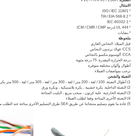
الامتثال
² ISO / IEC 11801
² TIA / EIA-568-8.2
² IEC-60332-1
² UL 444 (درجة CM / CMR / CMP)
² بنفايات
ملحوظة
قبل الميلاد: النحاس العاري
CCS: فولاذ يرتدون النحاس
CCA: ألومنيوم مكسو بالنحاس
درجة الحرارة المقدرة: 75 درجة مئوية
أطوال وألوان مختلفة متوفرة
نرحب بمواصفات العملاء.
التعبئة والشحن
1) أطوال التعبئة: 100 / لفة ، 200 متر / لفة ، 300 متر / لفة ، 305 متر / لفة ، 500 متر بكرة خشبية ، بكرة خشبية 1000 متر
2) التعبئة الداخلية: بكرة خشبية ، بكرة بلاستيكية ، وبكرة ورق
3) التعبئة الخارجية: علبة كرتون ، سحب مربع ، البليت المتاحة
4) التعبئة الأخرى المتاحة وفقا لطلب العملاء
5) عادة ما نقوم بتسليم منتجاتنا عن طريق SEA.طرق التسليم الأخرى متاحة عند الطلب من العملاء.