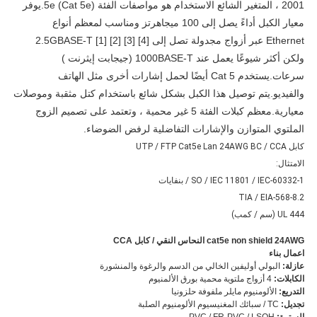
2001 ، المتغير الشائع الاستخدام هو مواصفات الفئة 5e (Cat 5e).يوفر
معيار الكبل أداءً يصل إلى 100 ميجاهرتز ومناسب لمعظم أنواع
Ethernet عبر أزواج مجدولة تصل إلى 2.5GBASE-T [1] [2] [3] [4]
ولكن أكثر شيوعًا يعمل عند 1000BASE-T (جيجابت إيثرنت )
سرعات.يستخدم Cat 5 أيضًا لحمل إشارات أخرى مثل الهاتف
والفيديو.
يتم توصيل هذا الكبل بشكل شائع باستخدام كتل مثقبة وموصلات
معيارية.معظم كبلات الفئة 5 غير محمية ، وتعتمد على تصميم الزوج
الملتوي المتوازن والإشارات التفاضلية لرفض الضوضاء.
كابل UTP / FTP Cat5e Lan 24AWG BC / CCA
الامتثال:
SO / IEC 11801 / IEC-60332-1 / بنفايات
TIA / EIA-568-8.2
UL 444 (سم / كمب)
cat5e non shield 24AWG النحاس النقي / كابل CCA
اعمال بناء
عازلة:
البولي أوليفين الخالي من الدسم والرغوة والمنشورة
الكابلات:
4 أزواج ملتوية محمية بورق الألمنيوم
التدريع:
الألومنيوم مايلر ملفوفة حلزونيا
تجديل:
TC / سبائك المغنيسيوم الألومنيوم الصلبة
السترة:
PVC / FR-PVC / LSOH