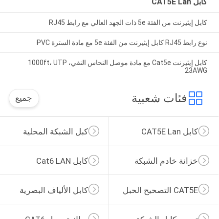
كابل CAT5E Lan
كابل إيثيرنت من الفئة 5e ذات الجهد العالي مع رابط RJ45
نوع رابط RJ45 كابل إيثيرنت من الفئة 5e مع مادة السترة PVC
كابل إيثيرنت Cat5e مع مادة موصل النحاس النقي، 1000ft، UTP
23AWG
فئات شعبية
جميع
كابل CAT5E Lan
كبل الشبكة المحلية
خزانة خادم الشبكة
كابل Cat6 LAN
CAT5E التصحيح الحبل
كابل الألياف البصرية