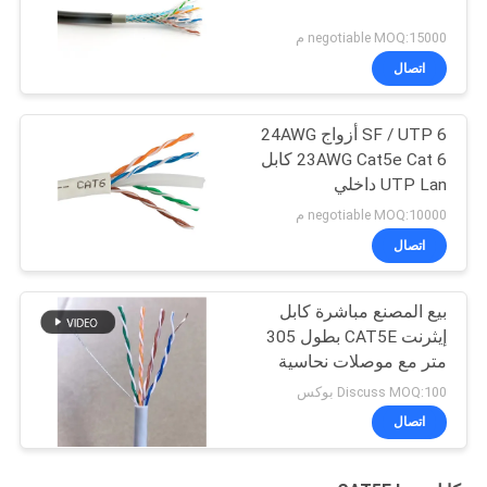
negotiable MOQ:15000 م
اتصال
SF / UTP 6 أزواج 24AWG
23AWG Cat5e Cat 6 كابل
UTP Lan داخلي
negotiable MOQ:10000 م
اتصال
بيع المصنع مباشرة كابل
إيثرنت CAT5E بطول 305
متر مع موصلات نحاسية
عارية
Discuss MOQ:100 بوكس
اتصال