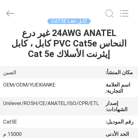
Jingchang
Cable
Industry
Co.,
Ltd. .
كابل CAT5E Lan
All
Rights
24AWG ANATEL غير درع
منزل،
Reserved.
النحاس PVC Cat5e كابل ، كابل
بيت
إيثرنت الأسلاك Cat 5e
منتجات
مكان المنشأ:
الصين
أشرطة
اسم العلامة
OEM/ODM/YUEXIANKE
فيديو
التجارية:
إصدار
Unilever/ROSH/CE/ANATEL/ISO/CPR/ETL
الشهادات:
معلومات
عنا
رقم الموديل:
Cat5E
الحد الأدنى
15000 م