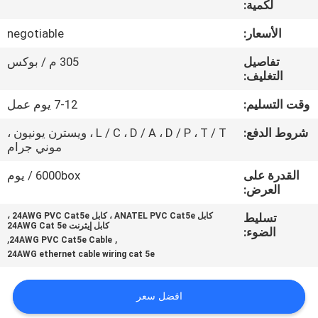
لكمية:
جولة
في
الأسعار:
negotiable
المعمل
تفاصيل
305 م / بوكس
التغليف:
مراقبة
وقت التسليم:
7-12 يوم عمل
الجودة
شروط الدفع:
L / C ، D / A ، D / P ، T / T ، ويسترن يونيون ،
موني جرام
اتصل
القدرة على
6000box / يوم
العرض:
بنا
تسليط
كابل ANATEL PVC Cat5e ، كابل 24AWG PVC Cat5e ،
كابل إيثرنت 24AWG Cat 5e
الضوء:
,
,
أخبار
24AWG PVC Cat5e Cable
24AWG ethernet cable wiring cat 5e
حالات
افضل سعر