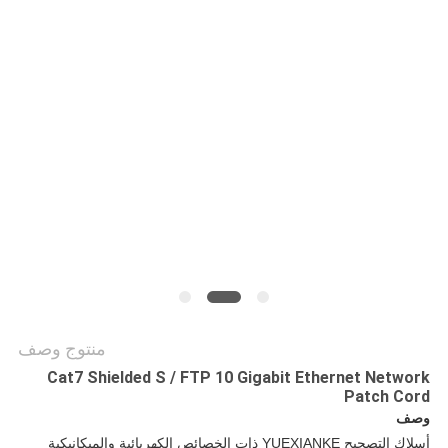
خريطة
الموقع
سياسة
الخصوصية
منتوج وصف
Cat7 Shielded S / FTP 10 Gigabit Ethernet Network
Patch Cord
وصف
أسلاك التصحيح YUEXIANKE ذات الخصائص الكهربائية والميكانيكية