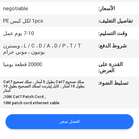
جولة
الأسعار:
negotiable
في
تفاصيل التغليف:
1pcs لكل كيس PE
المعمل
وقت التسليم:
7-10 يوم عمل
مراقبة
شروط الدفع:
L / C ، D / A ، D / P ، T / T ، ويسترن
يونيون ، موني جرام
الجودة
القدرة على
20000 قطعة يوميا
العرض:
اتصل
تسليط الضوء:
سلك تصحيح Cat7 بطول 5 أمتار ، سلك تصحيح Cat7
بنا
بطول 10 أمتار ، كابل إيثرنت لسلك التصحيح بطول 10
أمتار
,
,
10M Cat7 Patch Cord
10M patch cord ethernet cable
أخبار
افضل سعر
حالات