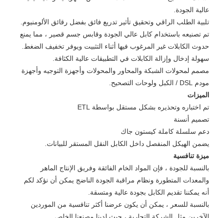
عالية الجودة.
تلبية الطلب الراقي وتحقيق تأثير تدريع فائق بفضل رقائق الألومنيوم.
تم تصنيعه باستخدام كابل عالي الجودة وقابس جسم قصير ، مما يمنع
حدوث الكابلات غير المرغوب فيها أثناء التثبيت ويوفر تخفيف الضغط.
سهولة إدخال وإزالة الكابلات في التطبيقات عالية الكثافة.
مصمم لمحولات الشبكة والمحاور والمحولات وأجهزة التوجيه وأجهزة
مودم DSL / الكبل ولوحات التصحيح.
الميزات
تم اختباره وتحذيره بشكل مستقل بواسطة ETL
تصميم أنسنة
دعم سلسلة كاملة كيستون جاك
يضمن الهيكل المنفصل داخل الكابل النقل المستقر للبيانات.
ميزة تنافسية
بالنسبة للجودة ، فإن المواد الخام الفائقة وفريق الإنتاج الماهر
والمعدات المتطورة ونظام مراقبة الجودة الناضج يمكن أن نؤكد لكم
أنه يمكننا تقديم الكابل بجودة عالية ومتسقة.
بالنسبة للسعر ، يمكن أن يكون عرضنا أكثر تنافسية من الموردين
الآخرين مثل الشركة التجارية ، حيث لدينا مصنعنا الخاص.