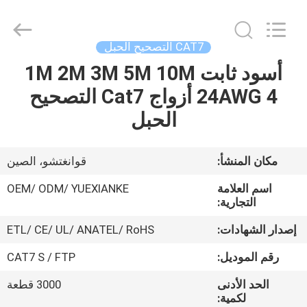
Jingchang
Cable
Industry
Co.,
Ltd. .
CAT7 التصحيح الحبل
All
Rights
أسود ثابت 1M 2M 3M 5M 10M
منزل،
Reserved.
24AWG 4 أزواج Cat7 التصحيح
بيت
الحبل
منتجات
مكان المنشأ:
قوانغتشو، الصين
أشرطة
اسم العلامة
OEM/ ODM/ YUEXIANKE
فيديو
التجارية:
إصدار الشهادات:
ETL/ CE/ UL/ ANATEL/ RoHS
معلومات
رقم الموديل:
CAT7 S / FTP
عنا
الحد الأدنى
3000 قطعة
لكمية: