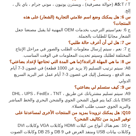
A5:
T / T (حوالة مصرفية) ، ويسترن يونيون ، موني جرام ، باي بال ،
إلخ.
س 6: هل يمكنك وضع اسم علامتي التجارية (الشعار) على هذه
المنتجات؟
ج 6: نعم!سيتم الترحيب بخدمات OEM المهنية لنا.يقبل مصنعنا جعل
الشعار مجانيًا للطلبات بالجملة.
س 7: هل لي أن أعرف حالة طلبي؟
ج 7: نعم ، سيتم إرسال معلومات الطلب والصور في مراحل الإنتاج
المختلفة لطلبك وسيتم تحديث المعلومات في الوقت المناسب.
س 8: ما هي المهلة الرائدة؟(ما هي المدة التي تحتاجها لإعداد بضاعتي؟
A8: سيتم ترتيب التسليم (لا يزيد عن 1000 قطعة) في غضون 3-7 أيام
بعد الدفع ، وستصل إليك في غضون 3-7 أيام عمل عبر البريد السريع
الدولي.
س 9: كيف ستسلم لي بضاعتي؟
A9: سيتم تسليم مشترياتك عن طريق DHL ، UPS ، FedEx ، TNT ،
EMS بابك.كما يتم قبول الشحن الجوي والشحن البحري والخط المباشر
والبريد الجوي حسب طلب العملاء.
Q10: هل يمكنك تزويدنا بمزيد من المنتجات الأخرى لمساعدتنا على
توفير المزيد من تكاليف الشحن؟
ج 10: نعم.هناك أنواع من كبلات HDMI وكابلات VGA وكابلات DVI
وكابلات بيانات USB ومنفذ العرض في DB 9 و DB 25 وكابلات الصوت