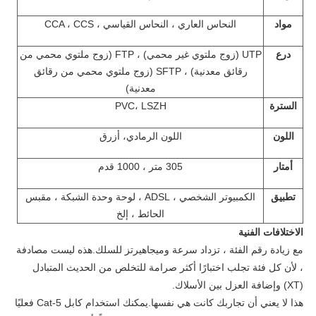
مواد
النحاس العاري ، النحاس القياسي ، CCA ، CCS
درع
UTP (زوج ملتوي غير محمي) ، FTP (زوج ملتوي محمي من
رقائق معدنية) ، SFTP (زوج ملتوي محمي من رقائق
معدنية)
السترة
، LSZH
PVC
اللون
اللون الرمادي،
أزرق
أمتار
305 متر ، 1000 قدم
تطبيق
الكمبيوتر الشخصي ، ADSL ، لوحة وحدة الشبكة ، مقبس
الحائط ، إلخ
الاختلافات الفنية
مع زيادة رقم الفئة ، تزداد سرعة وميجاهيرتز للسلك.هذه ليست مصادفة
، لأن كل فئة تجلب اختبارًا أكثر صرامة للتخلص من الحديث المتبادل
(XT) وإضافة العزل بين الأسلاك.
هذا لا يعني أن تجاربك كانت هي نفسها.يمكنك استخدام كابل Cat-5 فعليًا