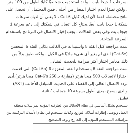
بسرعات 1 جيجا بايت ، ولقد استخدمت شخصيًا كابلًا أطول من 100 متر
، ولكن نظرًا لعدم اختبار المعيار من أجله ، فمن المحتمل أن تحصل على
نتائج مختلطة.فقط لأن لديك كابل Cat-6 ، لا يعني أن لديك سرعات
شبكة 1 جيجا بايت أيضًا.يحتاج كل اتصال في شبكتك إلى دعم سرعة 1
جيجا بايت وفي بعض الحالات ، يجب إخبار الاتصال في البرنامج باستخدام
السرعة المتاحة.
تمت مراجعة كبل الفئة 5 واستبداله في الغالب بكابل الفئة 5 المحسن
(Cat-5e) الذي لم يغير أي شيء ماديًا في الكبل ، ولكنه طبق بدلاً من
ذلك معايير اختبار أكثر صرامة للحديث المتبادل.
تمت مراجعة الفئة 6 باستخدام الفئة المعززة 6 (Cat-6a) التي قدمت
اختبارًا لاتصالات 500 ميجا هرتز (مقارنة بـ Cat-6's 250 ميجا هرتز).أدى
تردد الاتصال العالي إلى القضاء على الحديث المتبادل للأجانب (AXT)
والذي يسمح بمدى أطول بسرعة 10 جيجابت / ثانية.
تطبيق
تستخدم بشكل أساسي في نظام الأسلاك بين الطرفية المؤدية لمراسلات منطقة
العمل وتوصيل إطارات أسلاك التوزيع. وكذلك تستخدم في نظام الأسلاك التركيبية بين
مراسلات المستخدم المؤدية إلى الخارج ولوحة التصحيح.