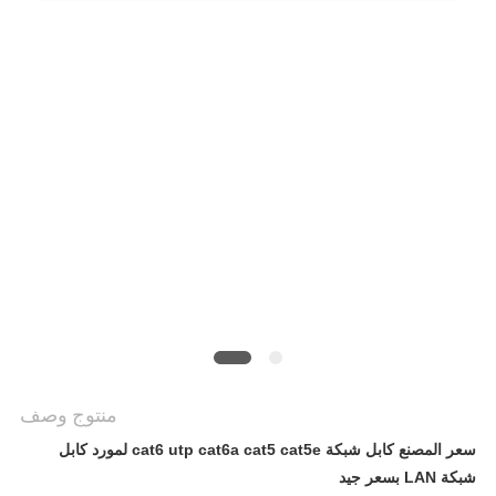
خريطة
الموقع
سياسة
الخصوصية
منتوج وصف
سعر المصنع كابل شبكة cat6 utp cat6a cat5 cat5e لمورد كابل
شبكة LAN بسعر جيد