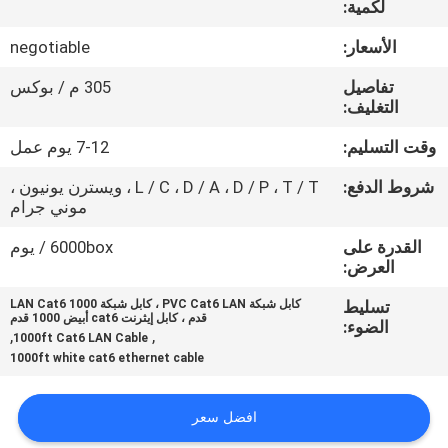
لكمية:
جولة
في
الأسعار:
negotiable
المعمل
تفاصيل
305 م / بوكس
التغليف:
مراقبة
وقت التسليم:
7-12 يوم عمل
الجودة
شروط الدفع:
L / C ، D / A ، D / P ، T / T ، ويسترن يونيون ،
موني جرام
اتصل
القدرة على
6000box / يوم
العرض:
بنا
تسليط
كابل شبكة PVC Cat6 LAN ، كابل شبكة LAN Cat6 1000
قدم ، كابل إيثرنت cat6 أبيض 1000 قدم
الضوء:
,
,
أخبار
1000ft Cat6 LAN Cable
1000ft white cat6 ethernet cable
حالات
افضل سعر