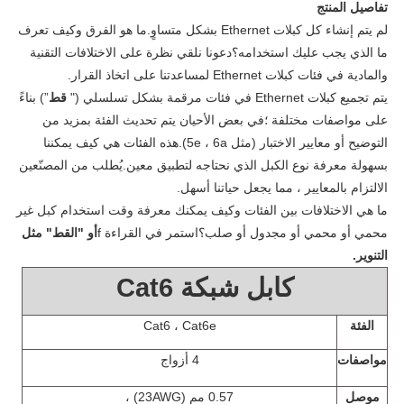
تفاصيل المنتج
لم يتم إنشاء كل كبلات Ethernet بشكل متساوٍ.ما هو الفرق وكيف تعرف
ما الذي يجب عليك استخدامه؟دعونا نلقي نظرة على الاختلافات التقنية
والمادية في فئات كبلات Ethernet لمساعدتنا على اتخاذ القرار.
يتم تجميع كبلات Ethernet في فئات مرقمة بشكل تسلسلي ("
قط
”) بناءً
على مواصفات مختلفة ؛في بعض الأحيان يتم تحديث الفئة بمزيد من
التوضيح أو معايير الاختبار (مثل 5e ، 6a).هذه الفئات هي كيف يمكننا
بسهولة معرفة نوع الكبل الذي نحتاجه لتطبيق معين.يُطلب من المصنّعين
الالتزام بالمعايير ، مما يجعل حياتنا أسهل.
ما هي الاختلافات بين الفئات وكيف يمكنك معرفة وقت استخدام كبل غير
محمي أو محمي أو مجدول أو صلب؟استمر في القراءة f
أو "القط" مثل
التنوير.
كابل شبكة Cat6
الفئة
Cat6 ، Cat6e
مواصفات
4 أزواج
موصل
0.57 مم (23AWG) ،