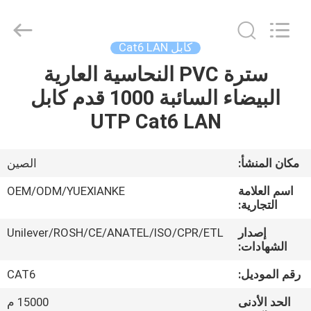
Jingchang
Cable
Industry
Co.,
Ltd. .
كابل Cat6 LAN
All
Rights
سترة PVC النحاسية العارية
منزل،
Reserved.
البيضاء السائبة 1000 قدم كابل
بيت
UTP Cat6 LAN
منتجات
مكان المنشأ:
الصين
أشرطة
اسم العلامة
OEM/ODM/YUEXIANKE
فيديو
التجارية:
إصدار
Unilever/ROSH/CE/ANATEL/ISO/CPR/ETL
الشهادات:
معلومات
عنا
رقم الموديل:
CAT6
الحد الأدنى
15000 م