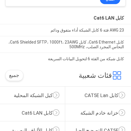
كابل Cat6 LAN
23 AWG فئة 6 كابل الشبكة أداء متفوق ودائم
كابل Cat6 Ethernet، كابل Cat6 Shielded SFTP، 1000ft، 23AWG،
النحاس المجرد الصلب، 500MHz
كابل شبكة من الفئة 6 لتحويل البيانات السريعة
فئات شعبية
جميع
كابل CAT5E Lan
كبل الشبكة المحلية
خزانة خادم الشبكة
كابل Cat6 LAN
CAT5E التصحيح الحبل
كابل الألياف البصرية