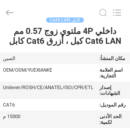
Jingchang
Cable
Industry
Co.,
Ltd. .
كابل Cat6 LAN
All
Rights
داخلي 4P ملتوي زوج 0.57 مم
منزل،
Reserved.
Cat6 LAN كبل ، أزرق Cat6 كابل
بيت
منتجات
مكان المنشأ:
الصين
اسم العلامة
OEM/ODM/YUEXIANKE
أشرطة
التجارية:
فيديو
إصدار
Unilever/ROSH/CE/ANATEL/ISO/CPR/ETL
الشهادات:
معلومات
رقم الموديل:
CAT6
عنا
الحد الأدنى
15000 م
لكمية: