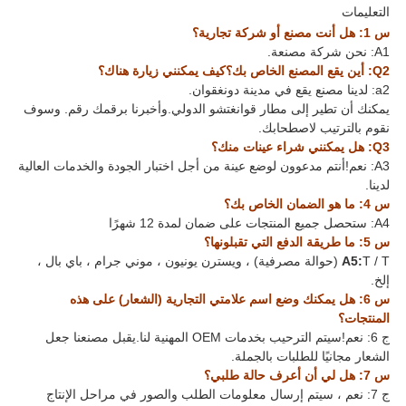
التعليمات
س 1: هل أنت مصنع أو شركة تجارية؟
A1: نحن شركة مصنعة.
Q2: أين يقع المصنع الخاص بك؟كيف يمكنني زيارة هناك؟
a2: لدينا مصنع يقع في مدينة دونغقوان.
يمكنك أن تطير إلى مطار قوانغتشو الدولي.وأخبرنا برقمك رقم. وسوف
نقوم بالترتيب لاصطحابك.
Q3: هل يمكنني شراء عينات منك؟
A3: نعم!أنتم مدعوون لوضع عينة من أجل اختبار الجودة والخدمات العالية
لدينا.
س 4: ما هو الضمان الخاص بك؟
A4: ستحصل جميع المنتجات على ضمان لمدة 12 شهرًا
س 5: ما طريقة الدفع التي تقبلونها؟
A5:
T / T (حوالة مصرفية) ، ويسترن يونيون ، موني جرام ، باي بال ،
إلخ.
س 6: هل يمكنك وضع اسم علامتي التجارية (الشعار) على هذه
المنتجات؟
ج 6: نعم!سيتم الترحيب بخدمات OEM المهنية لنا.يقبل مصنعنا جعل
الشعار مجانيًا للطلبات بالجملة.
س 7: هل لي أن أعرف حالة طلبي؟
ج 7: نعم ، سيتم إرسال معلومات الطلب والصور في مراحل الإنتاج