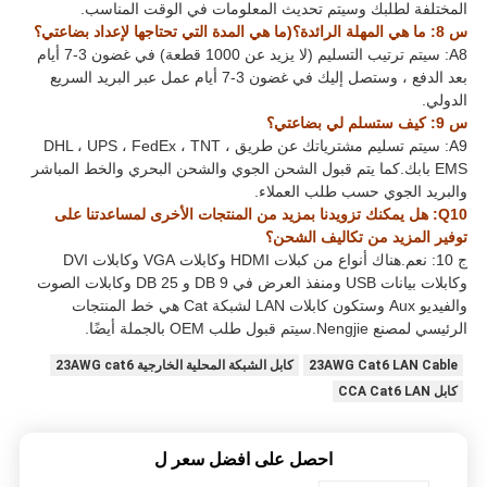
المختلفة لطلبك وسيتم تحديث المعلومات في الوقت المناسب.
س 8: ما هي المهلة الرائدة؟(ما هي المدة التي تحتاجها لإعداد بضاعتي؟
A8: سيتم ترتيب التسليم (لا يزيد عن 1000 قطعة) في غضون 3-7 أيام
بعد الدفع ، وستصل إليك في غضون 3-7 أيام عمل عبر البريد السريع
الدولي.
س 9: كيف ستسلم لي بضاعتي؟
A9: سيتم تسليم مشترياتك عن طريق DHL ، UPS ، FedEx ، TNT ،
EMS بابك.كما يتم قبول الشحن الجوي والشحن البحري والخط المباشر
والبريد الجوي حسب طلب العملاء.
Q10: هل يمكنك تزويدنا بمزيد من المنتجات الأخرى لمساعدتنا على
توفير المزيد من تكاليف الشحن؟
ج 10: نعم.هناك أنواع من كبلات HDMI وكابلات VGA وكابلات DVI
وكابلات بيانات USB ومنفذ العرض في DB 9 و DB 25 وكابلات الصوت
والفيديو Aux وستكون كابلات LAN لشبكة Cat هي خط المنتجات
الرئيسي لمصنع Nengjie.سيتم قبول طلب OEM بالجملة أيضًا.
23AWG Cat6 LAN Cable
كابل الشبكة المحلية الخارجية 23AWG cat6
كابل CCA Cat6 LAN
احصل على افضل سعر ل