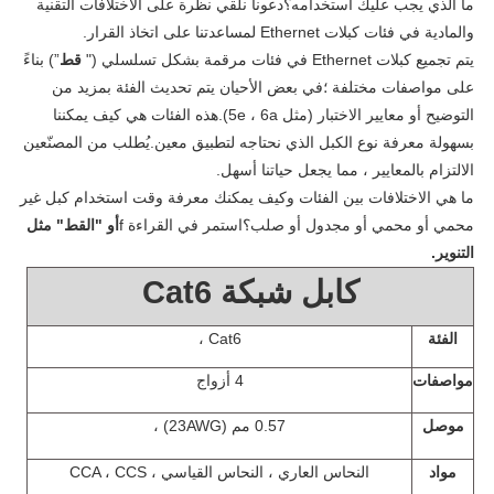
ما الذي يجب عليك استخدامه؟دعونا نلقي نظرة على الاختلافات التقنية
والمادية في فئات كبلات Ethernet لمساعدتنا على اتخاذ القرار.
يتم تجميع كبلات Ethernet في فئات مرقمة بشكل تسلسلي ("
قط
”) بناءً
على مواصفات مختلفة ؛في بعض الأحيان يتم تحديث الفئة بمزيد من
التوضيح أو معايير الاختبار (مثل 5e ، 6a).هذه الفئات هي كيف يمكننا
بسهولة معرفة نوع الكبل الذي نحتاجه لتطبيق معين.يُطلب من المصنّعين
الالتزام بالمعايير ، مما يجعل حياتنا أسهل.
ما هي الاختلافات بين الفئات وكيف يمكنك معرفة وقت استخدام كبل غير
محمي أو محمي أو مجدول أو صلب؟استمر في القراءة f
أو "القط" مثل
التنوير.
كابل شبكة Cat6
الفئة
Cat6 ،
مواصفات
4 أزواج
موصل
0.57 مم (23AWG) ،
مواد
النحاس العاري ، النحاس القياسي ، CCA ، CCS