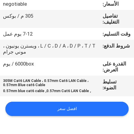
جولة
الأسعار:
negotiable
في
تفاصيل
305 م / بوكس
التغليف:
المعمل
وقت التسليم:
7-12 يوم عمل
مراقبة
شروط الدفع:
L / C ، D / A ، D / P ، T / T ، ويسترن يونيون ،
موني جرام
الجودة
القدرة على
6000box / يوم
العرض:
اتصل
بنا
تسليط
305M Cat6 LAN Cable ، 0.57mm Cat6 LAN Cable ،
0.57mm Blue cat6 Cable
الضوء:
,
,
0.57mm blue cat6 cable
0.57mm Cat6 LAN Cable
أخبار
افضل سعر
حالات