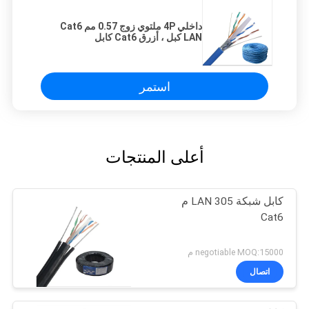
داخلي 4P ملتوي زوج 0.57 مم Cat6
LAN كبل ، أزرق Cat6 كابل
استمر
أعلى المنتجات
كابل شبكة LAN 305 م
Cat6
negotiable MOQ:15000 م
اتصال