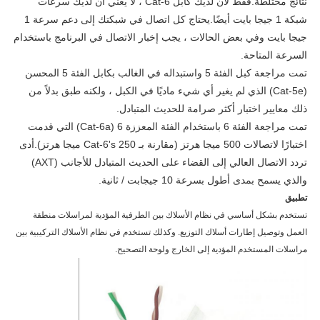
نتائج مختلطة.فقط لأن لديك كابل Cat-6 ، لا يعني أن لديك سرعات
شبكة 1 جيجا بايت أيضًا.يحتاج كل اتصال في شبكتك إلى دعم سرعة 1
جيجا بايت وفي بعض الحالات ، يجب إخبار الاتصال في البرنامج باستخدام
السرعة المتاحة.
تمت مراجعة كبل الفئة 5 واستبداله في الغالب بكابل الفئة 5 المحسن
(Cat-5e) الذي لم يغير أي شيء ماديًا في الكبل ، ولكنه طبق بدلاً من
ذلك معايير اختبار أكثر صرامة للحديث المتبادل.
تمت مراجعة الفئة 6 باستخدام الفئة المعززة 6 (Cat-6a) التي قدمت
اختبارًا لاتصالات 500 ميجا هرتز (مقارنة بـ Cat-6's 250 ميجا هرتز).أدى
تردد الاتصال العالي إلى القضاء على الحديث المتبادل للأجانب (AXT)
والذي يسمح بمدى أطول بسرعة 10 جيجابت / ثانية.
تطبيق
تستخدم بشكل أساسي في نظام الأسلاك بين الطرفية المؤدية لمراسلات منطقة
العمل وتوصيل إطارات أسلاك التوزيع. وكذلك تستخدم في نظام الأسلاك التركيبية بين
مراسلات المستخدم المؤدية إلى الخارج ولوحة التصحيح.