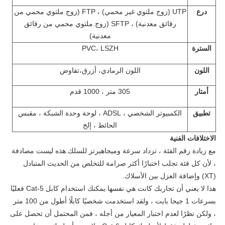
درع
UTP (زوج ملتوي غير محمي) ، FTP (زوج ملتوي محمي من
رقائق معدنية) ، SFTP (زوج ملتوي محمي من رقائق
معدنية)
السترة
، LSZH
PVC
اللون
اللون الرمادي،
أزرق،
تفاوض
أمتار
305 متر ، 1000 قدم
تطبيق
الكمبيوتر الشخصي ، ADSL ، لوحة وحدة الشبكة ، مقبس
الحائط ، إلخ
الاختلافات الفنية
مع زيادة رقم الفئة ، تزداد سرعة وميجاهيرتز للسلك.هذه ليست مصادفة
، لأن كل فئة تجلب اختبارًا أكثر صرامة للتخلص من الحديث المتبادل
(XT) وإضافة العزل بين الأسلاك.
هذا لا يعني أن تجاربك كانت هي نفسها.يمكنك استخدام كابل Cat-5 فعليًا
بسرعات 1 جيجا بايت ، ولقد استخدمت شخصيًا كابلًا أطول من 100 متر
، ولكن نظرًا لعدم اختبار المعيار من أجله ، فمن المحتمل أن تحصل على