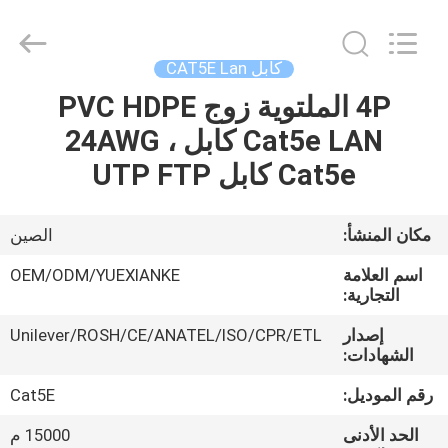
Jingchang
Cable
Industry
Co.,
Ltd. .
كابل CAT5E Lan
All
Rights
4P الملتوية زوج PVC HDPE
منزل،
Reserved.
Cat5e LAN كابل ، 24AWG
بيت
Cat5e كابل UTP FTP
منتجات
مكان المنشأ:
الصين
أشرطة
اسم العلامة
OEM/ODM/YUEXIANKE
فيديو
التجارية:
إصدار
Unilever/ROSH/CE/ANATEL/ISO/CPR/ETL
الشهادات:
معلومات
عنا
رقم الموديل:
Cat5E
الحد الأدنى
15000 م