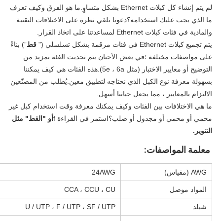
لم يتم إنشاء كل كبلات Ethernet بشكل متساوٍ.ما هو الفرق وكيف تعرف
ما الذي يجب عليك استخدامه؟دعونا نلقي نظرة على الاختلافات التقنية
والمادية في فئات كبلات Ethernet لمساعدتنا على اتخاذ القرار.
يتم تجميع كبلات Ethernet في فئات مرقمة بشكل تسلسلي ("
قط
”) بناءً
على مواصفات مختلفة ؛في بعض الأحيان يتم تحديث الفئة بمزيد من
التوضيح أو معايير الاختبار (مثل 5e ، 6a).هذه الفئات هي كيف يمكننا
بسهولة معرفة نوع الكبل الذي نحتاجه لتطبيق معين.يُطلب من المصنّعين
الالتزام بالمعايير ، مما يجعل حياتنا أسهل.
ما هي الاختلافات بين الفئات وكيف يمكنك معرفة وقت استخدام كبل غير
محمي أو محمي أو مجدول أو صلب؟استمر في القراءة f
أو "القط" مثل
التنوير.
معلمة المواصفات:
AWG (مقياس)
24AWG
المواد موصل
CCA ، CCU ، CU
شيلد
U / UTP ، F / UTP ، SF / UTP