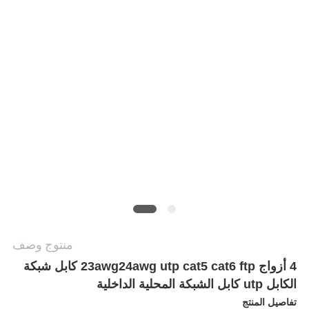
خريطة
الموقع
سياسة
الخصوصية
منتوج وصف
4 أزواج 23awg24awg utp cat5 cat6 ftp كابل شبكة
الكابل utp كابل الشبكة المحلية الداخلية
تفاصيل المنتج