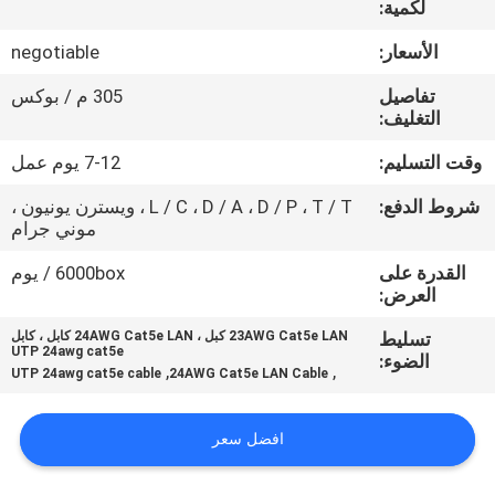
لكمية:
جولة
في
الأسعار:
negotiable
المعمل
تفاصيل
305 م / بوكس
التغليف:
مراقبة
وقت التسليم:
7-12 يوم عمل
الجودة
شروط الدفع:
L / C ، D / A ، D / P ، T / T ، ويسترن يونيون ،
موني جرام
اتصل
القدرة على
6000box / يوم
العرض:
بنا
تسليط
23AWG Cat5e LAN كبل ، 24AWG Cat5e LAN كابل ، كابل
UTP 24awg cat5e
الضوء:
,
,
أخبار
UTP 24awg cat5e cable
24AWG Cat5e LAN Cable
افضل سعر
حالات