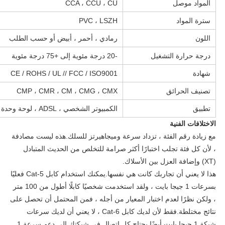
المواد موصل
CCA ، CCU ، CU
سترة المواد
PVC ، LSZH
اللون
رمادي ، أحمر ، أبيض أو حسب الطلب
درجة حرارة التشغيل
-20 درجة مئوية إلى +75 درجة مئوية
شهادة
CE / ROHS / UL // FCC / ISO9001
تصنيف الحرائق
CMP ، CMR ، CM ، CMG ، CMX
تطبيق
الكمبيوتر الشخصي ، ADSL ، لوحة وحدة الشبكة ، مقبس الحائط ، إلخ
الاختلافات الفنية
مع زيادة رقم الفئة ، تزداد سرعة وميجاهيرتز للسلك.هذه ليست مصادفة
، لأن كل فئة تجلب اختبارًا أكثر صرامة للتخلص من الحديث المتبادل
(XT) وإضافة العزل بين الأسلاك.
هذا لا يعني أن تجاربك كانت هي نفسها.يمكنك استخدام كابل Cat-5 فعليًا
بسرعات 1 جيجا بايت ، ولقد استخدمت شخصيًا كابلًا أطول من 100 متر
، ولكن نظرًا لعدم اختبار المعيار من أجله ، فمن المحتمل أن تحصل على
نتائج مختلطة.فقط لأن لديك كابل Cat-6 ، لا يعني أن لديك سرعات
شبكة 1 جيجا بايت أيضًا.يحتاج كل اتصال في شبكتك إلى دعم سرعة 1