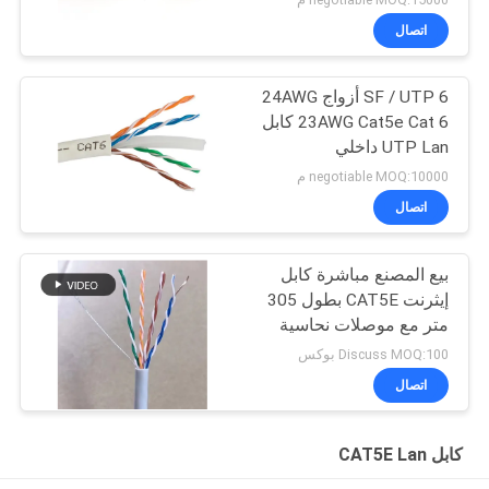
اتصال
SF / UTP 6 أزواج 24AWG
23AWG Cat5e Cat 6 كابل
UTP Lan داخلي
negotiable MOQ:10000 م
اتصال
بيع المصنع مباشرة كابل
إيثرنت CAT5E بطول 305
متر مع موصلات نحاسية
عارية
Discuss MOQ:100 بوكس
اتصال
كابل CAT5E Lan