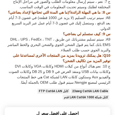
ج 7: نعم ، سيتم إرسال معلومات الطلب والصور في مراحل الإنتاج
المختلفة لطلبك وسيتم تحديث المعلومات في الوقت المناسب.
س 8: ما هي المهلة الرائدة؟(ما هي المدة التي تحتاجها لإعداد بضاعتي؟
A8: سيتم ترتيب التسليم (لا يزيد عن 1000 قطعة) في غضون 3-7 أيام
بعد الدفع ، وستصل إليك في غضون 3-7 أيام عمل عبر البريد السريع
الدولي.
س 9: كيف ستسلم لي بضاعتي؟
A9: سيتم تسليم مشترياتك عن طريق DHL ، UPS ، FedEx ، TNT ،
EMS بابك.كما يتم قبول الشحن الجوي والشحن البحري والخط المباشر
والبريد الجوي حسب طلب العملاء.
Q10: هل يمكنك تزويدنا بمزيد من المنتجات الأخرى لمساعدتنا على
توفير المزيد من تكاليف الشحن؟
ج 10: نعم.هناك أنواع من كبلات HDMI وكابلات VGA وكابلات DVI
وكابلات بيانات USB ومنفذ العرض في DB 9 و DB 25 وكابلات الصوت
والفيديو Aux وستكون كابلات LAN لشبكة Cat هي خط المنتجات
الرئيسي لمصنع Nengjie.سيتم قبول طلب OEM بالجملة أيضًا.
23awg Cat6A LAN Cable
كابل FTP Cat6A LAN
كابل شبكة LAN Cat6A 1000 قدم
احصل على افضل سعر ل