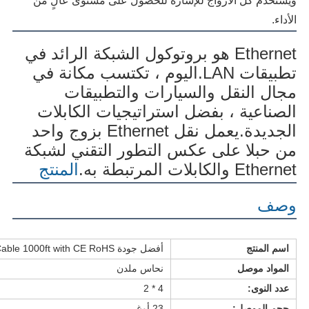
ويستخدم كل الأزواج للإشارة للحصول على مستوى عالٍ من 
الأداء.
Ethernet هو بروتوكول الشبكة الرائد في 
تطبيقات LAN.اليوم ، تكتسب مكانة في 
مجال النقل والسيارات والتطبيقات 
الصناعية ، بفضل استراتيجيات الكابلات 
الجديدة.يعمل نقل Ethernet بزوج واحد 
من حبلا على عكس التطور التقني لشبكة 
Ethernet والكابلات المرتبطة به.
المنتج
وصف
اسم المنتج
أفضل جودة AWG FTP Lan Cable Cat6a Cat7 Network Cable 1000ft with CE RoHS
المواد موصل
نحاس ملدن
عدد النوى:
4 * 2
حجم الموصل:
23 أوغ