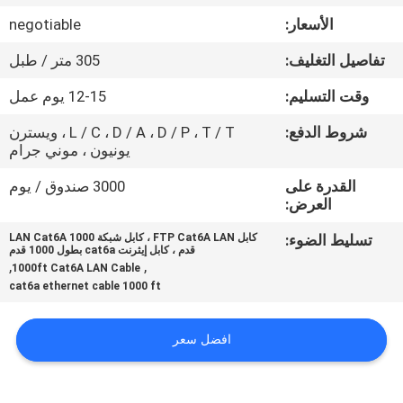
جولة
الأسعار:
negotiable
في
تفاصيل التغليف:
305 متر / طبل
المعمل
وقت التسليم:
12-15 يوم عمل
مراقبة
شروط الدفع:
L / C ، D / A ، D / P ، T / T ، ويسترن
يونيون ، موني جرام
الجودة
القدرة على
3000 صندوق / يوم
العرض:
اتصل
تسليط الضوء:
كابل FTP Cat6A LAN ، كابل شبكة LAN Cat6A 1000
بنا
قدم ، كابل إيثرنت cat6a بطول 1000 قدم
,
,
1000ft Cat6A LAN Cable
cat6a ethernet cable 1000 ft
أخبار
افضل سعر
حالات