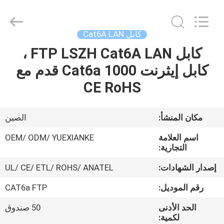
Jingchang
Cable
Industry
Co.,
Ltd. .
كابل Cat6A LAN
All
Rights
كابل FTP LSZH Cat6A LAN ،
منزل،
Reserved.
كابل إيثرنت Cat6a 1000 قدم مع
بيت
CE RoHS
منتجات
مكان المنشأ:
الصين
أشرطة
اسم العلامة
OEM/ ODM/ YUEXIANKE
فيديو
التجارية:
إصدار الشهادات:
UL/ CE/ ETL/ ROHS/ ANATEL
معلومات
رقم الموديل:
CAT6a FTP
عنا
الحد الأدنى
50 صندوق
لكمية: