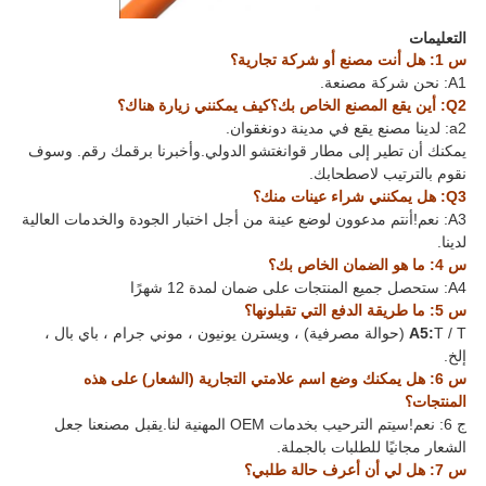
التعليمات
س 1: هل أنت مصنع أو شركة تجارية؟
A1: نحن شركة مصنعة.
Q2: أين يقع المصنع الخاص بك؟كيف يمكنني زيارة هناك؟
a2: لدينا مصنع يقع في مدينة دونغقوان.
يمكنك أن تطير إلى مطار قوانغتشو الدولي.وأخبرنا برقمك رقم. وسوف
نقوم بالترتيب لاصطحابك.
Q3: هل يمكنني شراء عينات منك؟
A3: نعم!أنتم مدعوون لوضع عينة من أجل اختبار الجودة والخدمات العالية
لدينا.
س 4: ما هو الضمان الخاص بك؟
A4: ستحصل جميع المنتجات على ضمان لمدة 12 شهرًا
س 5: ما طريقة الدفع التي تقبلونها؟
A5:
T / T (حوالة مصرفية) ، ويسترن يونيون ، موني جرام ، باي بال ،
إلخ.
س 6: هل يمكنك وضع اسم علامتي التجارية (الشعار) على هذه
المنتجات؟
ج 6: نعم!سيتم الترحيب بخدمات OEM المهنية لنا.يقبل مصنعنا جعل
الشعار مجانيًا للطلبات بالجملة.
س 7: هل لي أن أعرف حالة طلبي؟