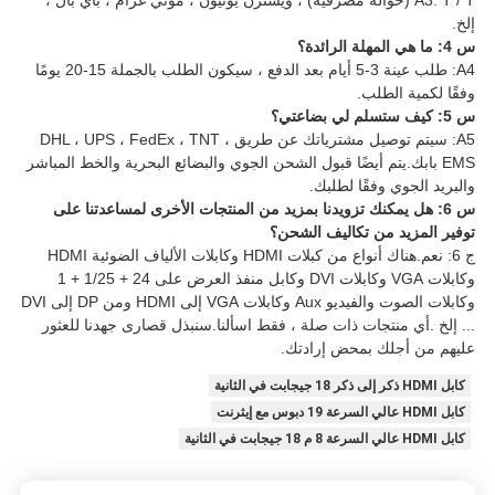
A3: T / T (حوالة مصرفية) ، ويسترن يونيون ، موني غرام ، باي بال ،
إلخ.
س 4: ما هي المهلة الرائدة؟
A4: طلب عينة 3-5 أيام بعد الدفع ، سيكون الطلب بالجملة 15-20 يومًا
وفقًا لكمية الطلب.
س 5: كيف ستسلم لي بضاعتي؟
A5: سيتم توصيل مشترياتك عن طريق DHL ، UPS ، FedEx ، TNT ،
EMS بابك.يتم أيضًا قبول الشحن الجوي والبضائع البحرية والخط المباشر
والبريد الجوي وفقًا لطلبك.
س 6: هل يمكنك تزويدنا بمزيد من المنتجات الأخرى لمساعدتنا على
توفير المزيد من تكاليف الشحن؟
ج 6: نعم.هناك أنواع من كبلات HDMI وكابلات الألياف الضوئية HDMI
وكابلات VGA وكابلات DVI وكابل منفذ العرض على 24 + 1/25 + 1
وكابلات الصوت والفيديو Aux وكابلات VGA إلى HDMI ومن DP إلى DVI
... إلخ .أي منتجات ذات صلة ، فقط اسألنا.سنبذل قصارى جهدنا للعثور
عليهم من أجلك بمحض إرادتك.
كابل HDMI ذكر إلى ذكر 18 جيجابت في الثانية
كابل HDMI عالي السرعة 19 دبوس مع إيثرنت
كابل HDMI عالي السرعة 8 م 18 جيجابت في الثانية