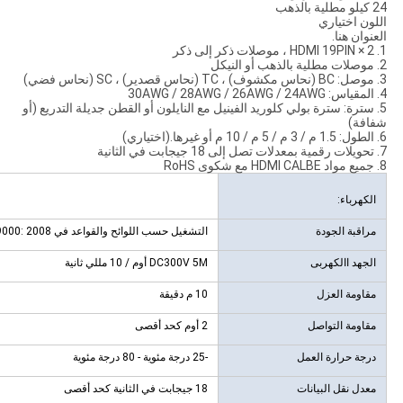
24 كيلو مطلية بالذهب
اللون اختياري
العنوان هنا.
1. 2 × HDMI 19PIN ، موصلات ذكر إلى ذكر
2. موصلات مطلية بالذهب أو النيكل
3. موصل: BC (نحاس مكشوف) ، TC (نحاس قصدير) ، SC (نحاس فضي)
4. المقياس: 30AWG / 28AWG / 26AWG / 24AWG
5. سترة: سترة بولي كلوريد الفينيل مع النايلون أو القطن جديلة التدريع (أو
شفافة)
6. الطول: 1.5 م / 3 م / 5 م / 10 م أو غيرها.(اختياري)
7. تحويلات رقمية بمعدلات تصل إلى 18 جيجابت في الثانية
8. جميع مواد HDMI CALBE مع شكوى RoHS
الكهرباء:
مراقبة الجودة
التشغيل حسب اللوائح والقواعد في ISO9000: 2008
الجهد االكهربى
DC300V 5M أوم / 10 مللي ثانية
مقاومة العزل
10 م دقيقة
مقاومة التواصل
2 أوم كحد أقصى
درجة حرارة العمل
-25 درجة مئوية - 80 درجة مئوية
معدل نقل البيانات
18 جيجابت في الثانية كحد أقصى