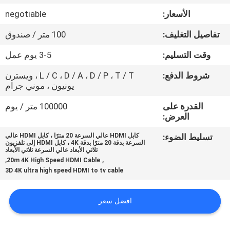
جولة
الأسعار:
negotiable
في
تفاصيل التغليف:
100 متر / صندوق
المعمل
وقت التسليم:
3-5 يوم عمل
مراقبة
شروط الدفع:
L / C ، D / A ، D / P ، T / T ، ويسترن
يونيون ، موني جرام
الجودة
القدرة على
100000 متر / يوم
العرض:
اتصل
تسليط الضوء:
كابل HDMI عالي السرعة 20 مترًا ، كابل HDMI عالي
بنا
السرعة بدقة 20 مترًا بدقة 4K ، كابل HDMI إلى تلفزيون
ثلاثي الأبعاد عالي السرعة ثلاثي الأبعاد
,
,
20m 4K High Speed HDMI Cable
3D 4K ultra high speed HDMI to tv cable
أخبار
افضل سعر
حالات