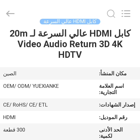
Jingchang
Cable
Industry
Co.,
Ltd. .
كابل HDMI عالي السرعة
All
Rights
كابل HDMI عالي السرعة لـ 20m
منزل،
Reserved.
Video Audio Return 3D 4K
بيت
HDTV
منتجات
مكان المنشأ:
الصين
أشرطة
اسم العلامة
OEM/ ODM/ YUEXIANKE
فيديو
التجارية:
إصدار الشهادات:
CE/ RoHS/ CE/ ETL
معلومات
رقم الموديل:
HDMI
عنا
الحد الأدنى
300 قطعة
لكمية: