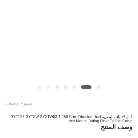
خريطة
الموقع
سياسة
الخصوصية
منتوج وصف
كابل الألياف البصرية GYTY53 GYTXW GYXTW53 4-288 Core Directed Duct
Anti Mouse Bating Fiber Optical Cable
وصف المنتج