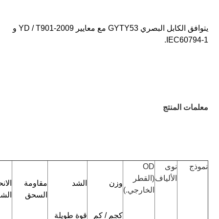
يتوافق الكابل البصري GYTY53 مع معايير YD / T901-2009 و 
IEC60794-1.
معلمات المنتج
نموذج
نوى 
OD 
الألياف
(القطر 
وزن 
الشد 
مقاومة 
الخارجي.)
السحق
الشع
كجم / كم
قوة طويلة