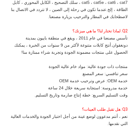
cat5 ، cat5e ، cat6 ، cat7 ، سلك التصحيح ، الكابل المحوري ، كابل 
الطاقة ، إلخ.عندما تكون في رحلة إلى الصين ، لا تتردد في الاتصال بنا 
لاصطحابك في المطار والترحيب بزيارة مصنعنا.
Q2: لماذا تختار لنا؟ ما هي ميزتك؟
تأسس مصنعنا في عام 2011 ، ويقع في منطقة باييون بمدينة 
دونغقوان.أنتج كابلات متنوعة لأكثر من 9 سنوات من الخبرة ، يمكنك 
الحصول على منتجات مضمونة الجودة وتجربة شراء ممتازة منا!
منتجات ذات جودة عالية: مواد خام عالية الجودة
سعر تنافسي: سعر المصنع 
خدمة OEM: عرض وترحيب خدمة OEM
خدمة مدروسة: استجابة سريعة خلال 24 ساعة
وقت التسليم السريع: خطة إنتاج صارمة وتاريخ التسليم.
Q3: هل تقبل طلب العينات؟ 
نعم ، أنتم مدعوون لوضع عينة من أجل اختبار الجودة والخدمات العالية 
التي نقدمها.