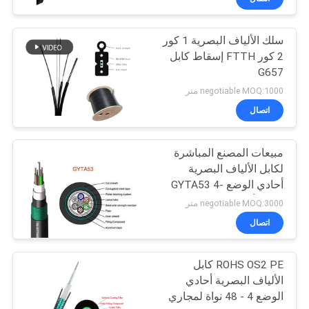
سلك الألياف البصرية 1 كور
2 كور FTTH إسقاط كابل
G657
negotiable MOQ:1000 متر
اتصال
مبيعات المصنع المباشرة
لكابل الألياف البصرية
أحادي الوضع GYTA53 4-
288 الأساسية في الهواء
negotiable MOQ:3000 متر
الطلق المدرعة مباشرة
اتصال
كابل الألياف البصرية
المدفونة
ROHS OS2 PE كابل
الألياف البصرية أحادي
الوضع 4 - 48 نواة لمجاري