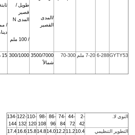
طويل / 
ثابتة
قصير 
/المدى 
المدى N
القصير 
دينا
/ 100 ملم
GYTY53
6-288
7-20 ملم
70-300
3500/7000 
300/1000
15 د / 30 د
شمالاً
النوى لا.
2-
44-
74-
86-
98-
110-
122-
134-
144
132
120
108
96
84
72
42
التطوير التنظيمي 
10.4
11.2
12.2
14.0
14.8
15.8
16.6
17.4