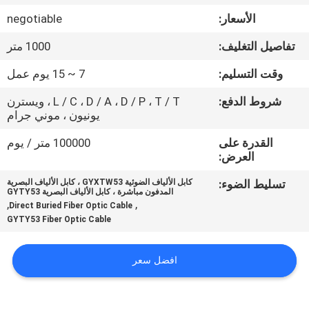
جولة
الأسعار:
negotiable
في
تفاصيل التغليف:
1000 متر
المعمل
وقت التسليم:
7 ~ 15 يوم عمل
مراقبة
شروط الدفع:
L / C ، D / A ، D / P ، T / T ، ويسترن
يونيون ، موني جرام
الجودة
القدرة على
100000 متر / يوم
العرض:
اتصل
تسليط الضوء:
كابل الألياف الضوئية GYXTW53 ، كابل الألياف البصرية
بنا
المدفون مباشرة ، كابل الألياف البصرية GYTY53
,
,
Direct Buried Fiber Optic Cable
GYTY53 Fiber Optic Cable
أخبار
افضل سعر
حالات