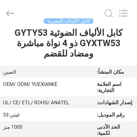
Jingchang
Cable
Industry
Co.,
Ltd. .
كابل الألياف البصرية
All
Rights
كابل الألياف الضوئية GYTY53
منزل،
Reserved.
GYXTW53 ذو 4 نواة مباشرة
بيت
ومضاد للقضم
منتجات
مكان المنشأ:
الصين
أشرطة
اسم العلامة
OEM/ ODM/ YUEXIANKE
فيديو
التجارية:
إصدار الشهادات:
UL/ CE/ ETL/ ROHS/ ANATEL
معلومات
رقم الموديل:
غيتي 53
عنا
الحد الأدنى
1000 متر
لكمية: