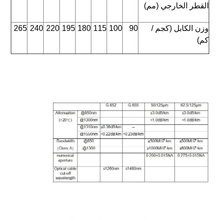
القطر الخارجي (مم)
وزن الكابل (كجم / 
90
100
115
180
195
220
240
265
كم)