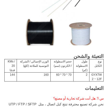
التعبئة والشحن
نوع
طول
حجم الاسطوانة
الوزن الإجمالي / الشركة
KMs /
الكابل
الاسطوانة
/ الكرتون (سم)
التونسية للملاحة (كلغ)
20
(كم)
قدمًا
144
160
70 * 70 * 60
2
GYXTW
2 ~ 12F
التعليمات
س 1: هل أنت شركة تجارية أو مصنع؟ 
نحن شركة تصنيع محترفة تنتج كبل اتصال ، مثل UTP / FTP / SFTP 