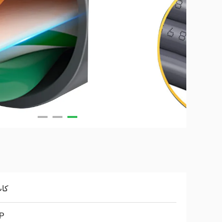
كات
P