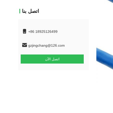
اتصل بنا
+86 18925126499
gzjingchang@126.com
اتصل الآن