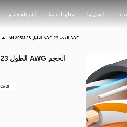
حداث
اتصل بنا
معلومات عنا
أشرطة فيديو
UTP Cat6 شبكة و كابل LAN 305M الطول 23 AWG الحجم 23 AWG
305M طول كا