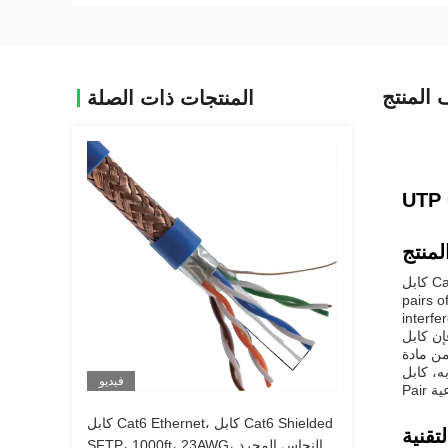
المنتج
المنتجات ذات الصلة
لمنتج
كابل Cat6 Twisted-Pair هو كابل محمي موثوق به وذو سرعة عالية تم تصميمه خصيصًا لتطبيقات الشبكة. It is constructed with four twisted
pairs o
interfe
الآمن.يحتوي على غطاء
رى من الأضرار. بالإضافة إلى ذلك ،
Cat6 Tw-
فيديو
كابل Cat6 Ethernet، كابل Cat6 Shielded
SFTP، 1000ft، 23AWG، النحاس المجرد