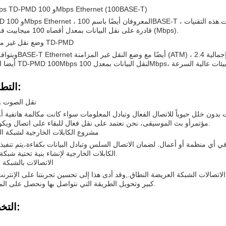
100Mbps TD-PMD و 100Mbps Ethernet (100BASE-T)
TD-PMD و 100Mbps Ethernet ،
قادرة على نقل البيانات بمعدل أقصاه 100 ميجابيت في الثانية (Mbps).
وضع نقل غير متزامن و TD-PMD
التطبيقات:
نقل الصوت وا
بدون خلل حيوياً للاتصال الفعال وتبادل المعلومات سواء كانت مكالمة هاتفية أو
مؤتمرأو بث الموسيقى، نحن نعتمد على نقل فعال للبقاء على اتصال ويكون منتجا.
مشروع الكابلات الخارجية لشبكة 
في أي منظمة أو أعمال. لضمان الاتصال السلس وتبادل البيانات بكفاءة،يتم تنفيذ
الكابلات الخارجية لإنشاء بنية تحتية شبكة موثوقة.
الاتصالات بالشبكة 
لاتصالات الشبكة العريضة النطاق.,وقد أدى هذا إلى تحسين تجربتنا على الإنتر
كبير وتحويل الطريقة التي نتواصل بها ونحصل على المعلومات.
التخصيص: