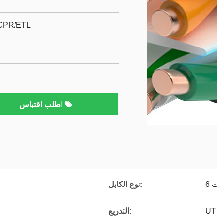
 CPR/ETL
اطلب اقتباس
 6
نوع الكابل:
UT
التدريع: