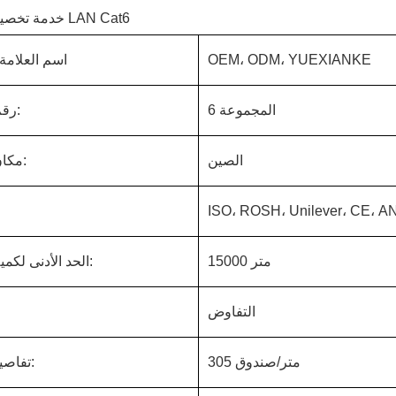
خدمة تخصيص كابلات LAN Cat6
OEM، ODM، YUEXIANKE
اسم العلامة 
المجموعة 6
رقم الطراز:
الصين
مكان المنشأ:
ISO، ROSH، Unilever، CE، 
15000 متر
الحد الأدنى لكمية الطلب:
التفاوض
305 متر/صندوق
تفاصيل العبوة: