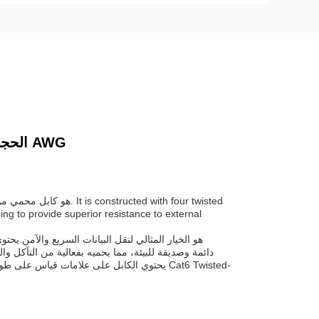
UTP Cat6 شبكة و كابل LAN -305M الطول 23 AWG الحجم 23 AWG
ing to provide superior resistance to external
يحتوي الكابل على علامات قياس على طوله لسهول