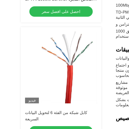
الصلب، 500MHz
احصل على افضل سعر
 المعروفان أيضًا باسم 100BASE-T ، هما تقنيات نقل عالية السرعة المستخدمة في الشبكات.هذه التقنيات
ويتوافق 1000BASE-T Ethernet أيضًا مع وضع النقل غير المزامنة (ATM) ، وهي تقنية شبكة عالية السرعة مع سرعة إجمالية 2.4Gbps.يمكن
لبيانات
 اجتماع
الحاسوب
 مشاريع
العريضة
نت بشكل
فيديو
كابل شبكة من الفئة 6 لتحويل البيانات
السريعة