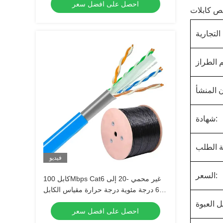
احصل على افضل سعر
التجارية
شهادة:
فيديو
السعر:
كابل 100Mbps Cat6 غير محمي -20 إلى
60 درجة مئوية درجة حرارة مقياس الكابل
23 AWG
احصل على افضل سعر