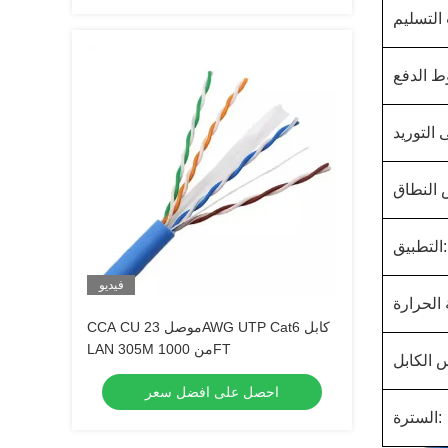
التطبيق:
فيديو
CCA CU موصل 23AWG UTP Cat6 كابل
LAN 305M من 1000FT
احصل على افضل سعر
السترة: