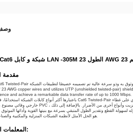
وصف 
مقدمة ا
f 23 AWG copper wires and utilizes UTP (unshielded twisted-pair) shield
rence and achieve a remarkable data transfer rate of up to 1000 Mbps.
باعتبارها أكثر أنواع كابلات الشبكة استخدامًا، فإن كابل Cat6 Twisted-Pair هو الخيار المثالي لنقل البيانات السريع و
خارجي وقائي مصنوع من مادة PVC دائمة وصديقة للبيئة، مما يحميه بفعالية من التآكل والزيت وأنواع أخ
ة القطع وتقدير الطول المتبقي بسرعة.مع بنيتها القوية وأدائها الموثوق به، كابل isted
Pair هو الحل الأمثل لأنظمة الشبكات المنزلية والمكتبية والصناعية.
المعلمات التقنية: