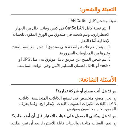
التعبئة والشحن:
تعبئة وشحن كابل LAN Cat5e
يتم تعبئة كابل Cat5e LAN في كيس وقائي خال من الجهاز
الاضطراري، ويتم شحنه في صندوق من الورق المقوى للحماية
الإضافية أثناء النقل.
سيتم وضع علامة واضحة على صندوق الشحن مع اسم المنتج
وغيرها من المعلومات الضرورية.
يتم شحن المنتج عن طريق ناقل موثوق به ، مثل UPS أو
FedEx أو DHL ، لضمان التسليم الآمن وفي الوقت المناسب.
الأسئلة الشائعة:
س1: هل أنت مصنع أو شركة تجارية؟
ج: نحن مصنع متخصص في تصنيع الكابلات المتجانسة، كابلات
LAN، كابلات مكبرات الصوت، كابلات الإنذار الخ، وكما يعرف
الجميع، نحن مخلصون ومهنيون.
س2: هل يمكنني الحصول على عينات للاختبار قبل أن أضع طلب؟
ج: نعم، العينات متاحة، والعينات قابلة للاسترداد بعد أن تضع طلب.