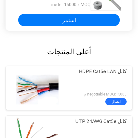
15000 meter
MOQ：
استمر
أعلى المنتجات
كابل HDPE Cat5e LAN
negotiable MOQ:15000 م
اتصال
كابل UTP 24AWG Cat5e