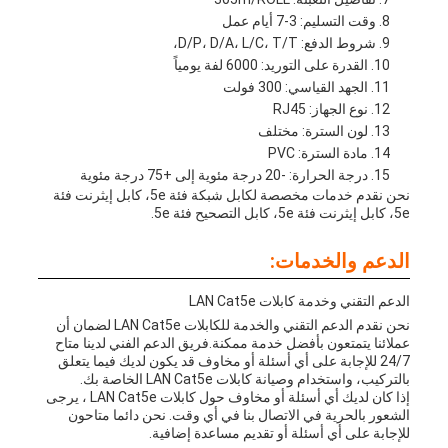
وقت التسليم: 3-7 أيام عمل
شروط الدفع: D/P، D/A، L/C، T/T،
القدرة على التوريد: 6000 لفة يومياً
الجهد القياسي: 300 فولت
نوع الجهاز: RJ45
لون السترة: مختلف
مادة السترة: PVC
درجة الحرارة: -20 درجة مئوية إلى +75 درجة مئوية
نحن نقدم خدمات مخصصة لكابل شبكة فئة 5e، كابل إيثرنت فئة
5e، كابل إيثرنت فئة 5e، كابل التصحيح فئة 5e.
الدعم والخدمات:
الدعم التقني وخدمة كابلات LAN Cat5e
نحن نقدم الدعم التقني والخدمة للكابلات LAN Cat5e لضمان أن
عملائنا يتمتعون بأفضل خدمة ممكنة.فريق الدعم الفني لدينا متاح
24/7 للإجابة على أي أسئلة أو مخاوف قد يكون لديك فيما يتعلق
بالتركيب، واستخدام وصيانة كابلات LAN Cat5e الخاصة بك.
إذا كان لديك أي أسئلة أو مخاوف حول كابلات LAN Cat5e ، يرجى
الشعور بالحرية في الاتصال بنا في أي وقت. نحن دائما متاحون
للإجابة على أي أسئلة أو تقديم مساعدة إضافية.