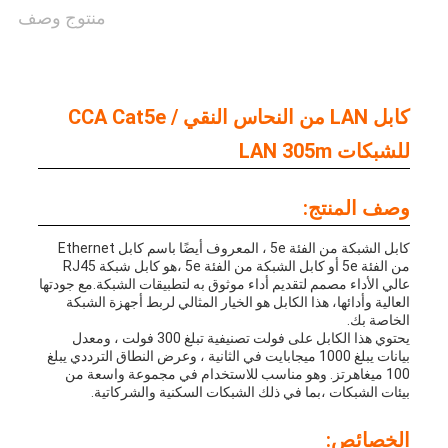
منتوج وصف
كابل LAN من النحاس النقي / CCA Cat5e
للشبكات LAN 305m
وصف المنتج:
كابل الشبكة من الفئة 5e ، المعروف أيضًا باسم كابل Ethernet
من الفئة 5e أو كابل الشبكة من الفئة 5e ،هو كابل شبكة RJ45
عالي الأداء مصمم لتقديم أداء موثوق به لتطبيقات الشبكة.
مع جودتها
العالية وأدائها، هذا الكابل هو الخيار المثالي لربط أجهزة الشبكة
الخاصة بك.
يحتوي هذا الكابل على فولت تصنيفية تبلغ 300 فولت ، ومعدل
بيانات يبلغ 1000 ميجابايت في الثانية ، وعرض النطاق الترددي يبلغ
100 ميغاهرتز. وهو مناسب للاستخدام في مجموعة واسعة من
بيئات الشبكات ،بما في ذلك الشبكات السكنية والشركاتية.
الخصائص: