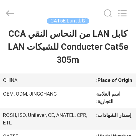
Guangdong
Jingchang
Cable
Industry
كابل CAT5E Lan
Co.,
Ltd. .
كابل LAN من النحاس النقي CCA
منزل،
All
Rights
Reserved.
Conducter Cat5e للشبكات LAN
بيت
305m
منتجات
CHINA
Place of Origin:
أشرطة
اسم العلامة
OEM, ODM, JINGCHANG
التجارية:
فيديو
إصدار الشهادات:
ROSH, ISO, Unilever, CE, ANATEL, CPR,
ETL
معلومات