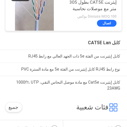
إيثرنت CAT5E بطول 305
متر مع موصلات نحاسية
عارية
Discuss MOQ:100 بوكس
اتصال
كابل CAT5E Lan
كابل إيثيرنت من الفئة 5e ذات الجهد العالي مع رابط RJ45
نوع رابط RJ45 كابل إيثيرنت من الفئة 5e مع مادة السترة PVC
كابل إيثيرنت Cat5e مع مادة موصل النحاس النقي، 1000ft، UTP
23AWG
فئات شعبية
جميع