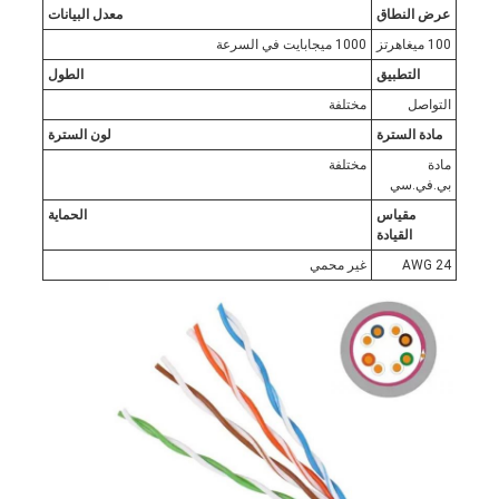
عرض النطاق
معدل البيانات
100 ميغاهرتز
1000 ميجابايت في السرعة
التطبيق
الطول
التواصل
مختلفة
مادة السترة
لون السترة
مادة
مختلفة
بي.في.سي
مقياس
الحماية
القيادة
24 AWG
غير محمي