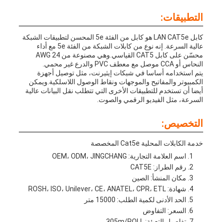
التطبيقات:
كابل LAN CAT5e هو كابل من الفئة 5e المحسن لتطبيقات الشبكة
عالية السرعة. إنه نوع من كابلات الشبكة من الفئة 5e مع أداء
محسّن على كابل CAT5 القياسي.وهي مصنوعة من 24 AWG
النحاس أو CCA موصل مع معطف PVC والدرع غير محمي.
يتم استخدامه أساسا في شبكات إيثيرنت، مثل توصيل أجهزة
الكمبيوتر والمفاتيح والموجهات ونقاط الوصول اللاسلكية.ويمكن
أيضا أن تستخدم للتطبيقات الأخرى التي تتطلب نقل البيانات عالية
السرعة، مثل الفيديو الرقمي والصوت.
التخصيص:
خدمة الكابلات المحلية Cat5e المخصصة
اسم العلامة التجارية: OEM، ODM، JINGCHANG
رقم الطراز: CAT5E
مكان المنشأ: الصين
شهادة: ROSH، ISO، Unilever، CE، ANATEL، CPR، ETL
الحد الأدنى لكمية الطلب: 15000 متر
السعر: التفاوض
تفاصيل التعبئة: 305m/ROLL