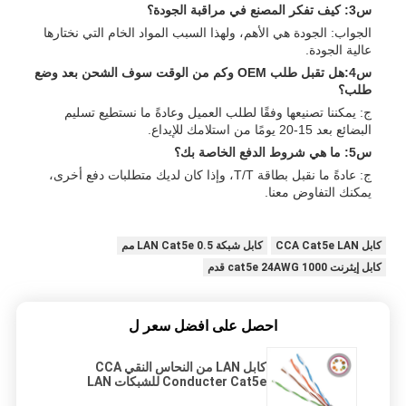
س3: كيف تفكر المصنع في مراقبة الجودة؟
الجواب: الجودة هي الأهم، ولهذا السبب المواد الخام التي نختارها
عالية الجودة.
س4:هل تقبل طلب OEM وكم من الوقت سوف الشحن بعد وضع
طلب؟
ج: يمكننا تصنيعها وفقًا لطلب العميل وعادةً ما نستطيع تسليم
البضائع بعد 15-20 يومًا من استلامك للإيداع.
س5: ما هي شروط الدفع الخاصة بك؟
ج: عادةً ما نقبل بطاقة T/T، وإذا كان لديك متطلبات دفع أخرى،
يمكنك التفاوض معنا.
كابل CCA Cat5e LAN
كابل شبكة LAN Cat5e 0.5 مم
كابل إيثرنت cat5e 24AWG 1000 قدم
احصل على افضل سعر ل
كابل LAN من النحاس النقي CCA
Conducter Cat5e للشبكات LAN
305m