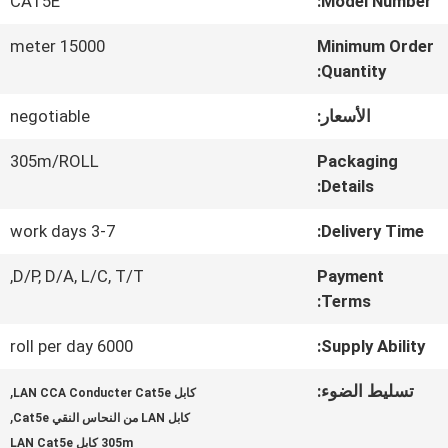
CAT5E
Model Number:
عنا
15000 meter
Minimum Order
Quantity:
جولة
الأسعار:
negotiable
في
305m/ROLL
Packaging
المعمل
Details:
3-7 work days
Delivery Time:
مراقبة
D/P, D/A, L/C, T/T,
Payment
الجودة
Terms:
6000 roll per day
Supply Ability:
اتصل
تسليط الضوء:
,
بنا
كابل LAN CCA Conducter Cat5e
,
كابل LAN من النحاس النقي Cat5e
305m كابل LAN Cat5e