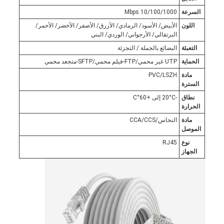
السرعة
10/100/1000 Mbps
اللون
الأبيض/ الأسود/ الرمادي/ الأزرق/ الأصفر/ الأخضر/ الأحمر/
البرتقالي/ الأرجواني/ الوردي/ البني
التعبئة
البضائع بالجملة / التجزئة
الحماية
UTP غير محمي/FTP-فيلم محمي/SFTP-متجعد محمي
مادة
PVC/LSZH
السترة
نطاق
-20°C إلى +60°C
الحرارة
مادة
النحاس/CCA/CCS
الموصل
نوع
RJ45
الجهاز