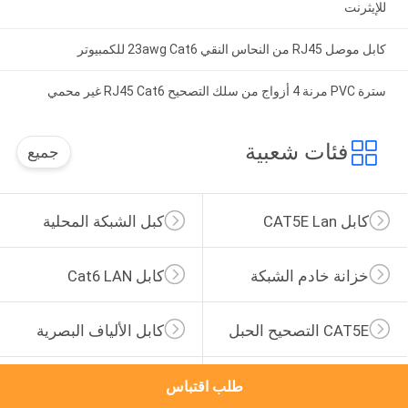
للإيثرنت
كابل موصل RJ45 من النحاس النقي 23awg Cat6 للكمبيوتر
سترة PVC مرنة 4 أزواج من سلك التصحيح RJ45 Cat6 غير محمي
فئات شعبية
جميع
كابل CAT5E Lan
كبل الشبكة المحلية
خزانة خادم الشبكة
كابل Cat6 LAN
CAT5E التصحيح الحبل
كابل الألياف البصرية
تجميع كابل الشبكة
سلك توصيل CAT6
طلب اقتباس