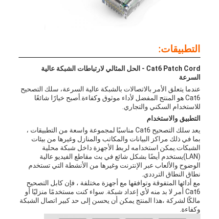
التطبيقات:
Cat6 Patch Cord - الحل المثالي لارتباطات الشبكة عالية
السرعة
عندما يتعلق الأمر بالاتصالات بالشبكة عالية السرعة، سلك التصحيح
Cat6 هو المنتج المفضل لأداء موثوق وكفاءة.أصبح خيارًا شائعًا
للاستخدام السكني والتجاري.
التطبيق والاستخدام
يعد سلك التصحيح Cat6 مناسبًا لمجموعة واسعة من التطبيقات ،
بما في ذلك مراكز البيانات والمكاتب والمنازل وغيرها من بيئات
الشبكات.يمكن استخدامه لربط الأجهزة داخل شبكة محلية
(LAN)يستخدم أيضًا بشكل شائع في بث مقاطع الفيديو عالية
الوضوح والألعاب عبر الإنترنت وغيرها من الأنشطة التي تستخدم
نطاق النطاق الترددي.
مع أدائها المتفوقة وتوافقها مع أجهزة مختلفة ، فإن كابل التصحيح
Cat6 أمر لا بد منه لأي إعداد شبكة. سواء كنت مستخدمًا منزليًا أو
مالكًا لشركة ،هذا المنتج يمكن أن يحسن إلى حد كبير اتصال الشبكة
وكفاءة.