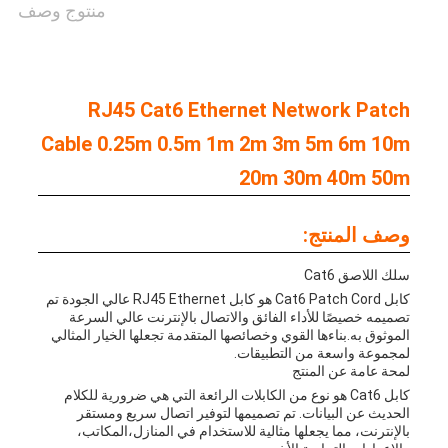
منتوج وصف
RJ45 Cat6 Ethernet Network Patch
Cable 0.25m 0.5m 1m 2m 3m 5m 6m 10m
20m 30m 40m 50m
وصف المنتج:
سلك اللاصق Cat6
كابل Cat6 Patch Cord هو كابل RJ45 Ethernet عالي الجودة تم
تصميمه خصيصًا للأداء الفائق والاتصال بالإنترنت عالي السرعة
الموثوق به.بناءها القوي وخصائصها المتقدمة تجعلها الخيار المثالي
لمجموعة واسعة من التطبيقات.
لمحة عامة عن المنتج
كابل Cat6 هو نوع من الكابلات الرائعة التي هي ضرورية للكلام
الحديث عن البيانات. تم تصميمها لتوفير اتصال سريع ومستقر
بالإنترنت، مما يجعلها مثالية للاستخدام في المنازل،المكاتب،