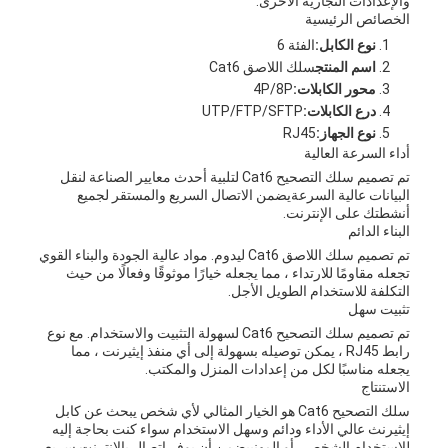
والإعدادات التجارية الأخرى.
الخصائص الرئيسية
نوع الكابل:
الفئة 6
اسم المنتج
سلك اللاصق Cat6
محور الكابلات:
4P/8P
درع الكابلات:
UTP/FTP/SFTP
نوع الجهاز:
RJ45
أداء السرعة العالية
تم تصميم سلك التصحيح Cat6 لتلبية أحدث معايير الصناعة لنقل
البيانات عالية السرعةيضمن الاتصال السريع والمستقر لجميع
أنشطتك على الإنترنت.
البناء الدائم
تم تصميم سلك اللاصق Cat6 ليدوم. مواد عالية الجودة والبناء القوي
تجعله مقاومًا للارتداء ، مما يجعله خيارًا موثوقًا وفعالًا من حيث
التكلفة للاستخدام الطويل الأجل.
تثبيت سهل
تم تصميم سلك التصحيح Cat6 لسهولة التثبيت والاستخدام. مع نوع
رابط RJ45 ، يمكن توصيله بسهولة إلى أي منفذ إيثيرنت ، مما
يجعله مناسبًا لكل من إعدادات المنزل والمكتب.
الاستنتاج
سلك التصحيح Cat6 هو الخيار المثالي لأي شخص يبحث عن كابل
إيثيرنث عالي الأداء ودائم وسهل الاستخدام سواء كنت بحاجة إليه
للاستخدام الشخصي أو المهنييضمن أن يوفر اتصال بالإنترنت سريع