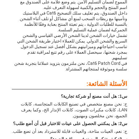
المموج لضمان التسليم الآمن. يتم وضع علامة على الصندوق مع
اسم المنتج والحجم والكمية لسهولة التعرف عليه.
داخل الصندوق، يتم تغليف سلك التصحيح Cat6 في البلاستيك
وتأمينها مع ربطات السحب لمنع أي مشاكل أو تلف أثناء الشحن.
بالنسبة للطلبات الدولية ، يتم تعبئة المنتج بعناية وفقًا للأنظمة
الجمركية لضمان عملية التسليم السلسة.
تشمل خيارات الشحن لدينا الشحن الأرضي القياسي والشحن
السريع والشحن الدولي. يمكن للعملاء اختيار طريقة الشحن التي
تناسب احتياجاتهم وميزانيتهم بشكل أفضل عند تسجيل الدخول.
بمجرد شحنها، سيحصل العملاء على رقم تتبع لمراقبة تقدم
تسليمهم.
في Cat6 Patch Cord، نحن ملتزمون بتزويد عملائنا بتجربة شحن
سلسة وموثوقة لمنتجاتهم المشتراة.
الأسئلة الشائعة:
س1: هل أنت مصنع أو شركة تجارية؟
ج: نحن مصنع متخصص في تصنيع الكابلات المتجانسة، كابلات
LAN، كابلات مكبرات الصوت، كابلات الإنذار الخ، وكما يعرف
الجميع، نحن مخلصون ومهنيون.
س2: هل يمكنني الحصول على عينات للاختبار قبل أن أضع طلب؟
ج: نعم، العينات متاحة، والعينات قابلة للاسترداد بعد أن تضع طلب.