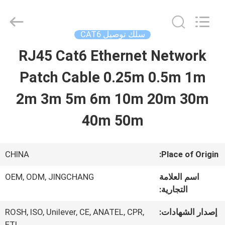
Guangdong
Jingchang
Cable
Industry
سلك توصيل CAT6
Co.,
Ltd. .
RJ45 Cat6 Ethernet Network
منزل،
All
Rights
Reserved.
Patch Cable 0.25m 0.5m 1m
بيت
2m 3m 5m 6m 10m 20m 30m
منتجات
40m 50m
أشرطة
CHINA
Place of Origin:
فيديو
اسم العلامة
OEM, ODM, JINGCHANG
التجارية:
معلومات
إصدار الشهادات:
ROSH, ISO, Unilever, CE, ANATEL, CPR,
ETL