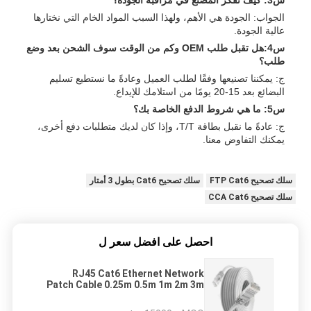
س3: كيف تفكر المصنع في مراقبة الجودة؟
الجواب: الجودة هي الأهم، ولهذا السبب المواد الخام التي نختارها
عالية الجودة.
س4:هل تقبل طلب OEM وكم من الوقت سوف الشحن بعد وضع
طلب؟
ج: يمكننا تصنيعها وفقًا لطلب العميل وعادةً ما نستطيع تسليم
البضائع بعد 15-20 يومًا من استلامك للإيداع.
س5: ما هي شروط الدفع الخاصة بك؟
ج: عادةً ما نقبل بطاقة T/T، وإذا كان لديك متطلبات دفع أخرى،
يمكنك التفاوض معنا.
سلك تصحيح FTP Cat6
سلك تصحيح Cat6 بطول 3 أمتار
سلك تصحيح CCA Cat6
احصل على افضل سعر ل
RJ45 Cat6 Ethernet Network
Patch Cable 0.25m 0.5m 1m 2m 3m
5m 6m 10m 20m 30m 40m 50m