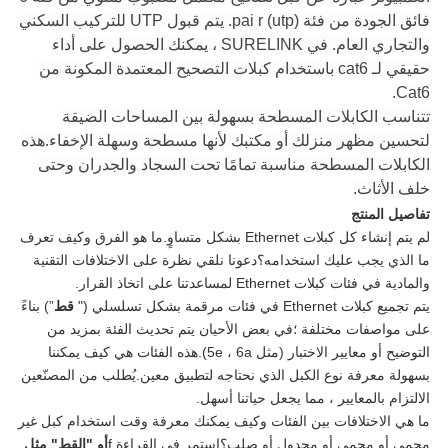
فائق الجودة من فئة pai r (utp). يتم قبول UTP للتركيب السكني
والتجاري العام.
في SURELINK ، يمكنك الحصول على أداء
حقيقي لـ cat6 باستخدام كبلات التصحيح المعتمدة المكونة من
Cat6.
تتناسب الكابلات المسطحة بسهولة بين المساحات الضيقة
لتحسين مظهر منزلك أو مكتبك لأنها مسطحة وسهلة الإخفاء.هذه
الكابلات المسطحة مناسبة تمامًا تحت السجاد والجدران وحتى
خلف الأثاث.
تفاصيل المنتج
لم يتم إنشاء كل كبلات Ethernet بشكل متساوٍ.ما هو الفرق وكيف تعرف
ما الذي يجب عليك استخدامه؟دعونا نلقي نظرة على الاختلافات التقنية
والمادية في فئات كبلات Ethernet لمساعدتنا على اتخاذ القرار.
يتم تجميع كبلات Ethernet في فئات مرقمة بشكل تسلسلي ("
قط
”) بناءً
على مواصفات مختلفة ؛في بعض الأحيان يتم تحديث الفئة بمزيد من
التوضيح أو معايير الاختبار (مثل 5e ، 6a).هذه الفئات هي كيف يمكننا
بسهولة معرفة نوع الكبل الذي نحتاجه لتطبيق معين.يُطلب من المصنّعين
الالتزام بالمعايير ، مما يجعل حياتنا أسهل.
ما هي الاختلافات بين الفئات وكيف يمكنك معرفة وقت استخدام كبل غير
محمي أو محمي أو مجدول أو صلب؟استمر في القراءة f
أو "القط" مثل