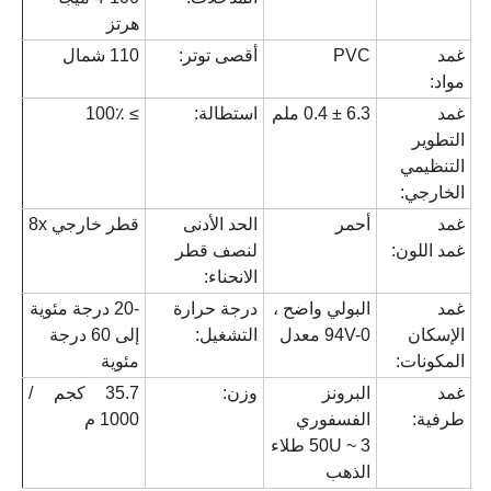
هرتز
غمد
PVC
أقصى توتر:
110 شمال
مواد:
غمد
6.3 ± 0.4 ملم
استطالة:
≥ 100٪
التطوير
التنظيمي
الخارجي:
غمد
أحمر
الحد الأدنى
قطر خارجي 8x
غمد اللون:
لنصف قطر
الانحناء:
غمد
البولي واضح ،
درجة حرارة
-20 درجة مئوية
الإسكان
94V-0 معدل
التشغيل:
إلى 60 درجة
المكونات:
مئوية
غمد
البرونز
وزن:
35.7 كجم /
طرفية:
الفسفوري
1000 م
3 ~ 50U طلاء
الذهب