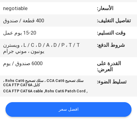
جولة
الأسعار:
negotiable
في
تفاصيل التغليف:
400 قطعة / صندوق
المعمل
وقت التسليم:
15-20 يوم عمل
مراقبة
شروط الدفع:
L / C ، D / A ، D / P ، T / T ، ويسترن
يونيون ، موني جرام
الجودة
القدرة على
6000 صندوق / يوم
العرض:
اتصل
تسليط الضوء:
سلك تصحيح CCA Cat6 ، سلك تصحيح Rohs Cat6 ،
بنا
كابل CCA FTP CAT6A
,
,
CCA FTP CAT6A cable
Rohs Cat6 Patch Cord
أخبار
افضل سعر
حالات