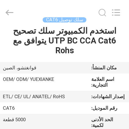
Jingchang
Cable
Industry
Co.,
Ltd. .
سلك توصيل CAT6
All
Rights
استخدم الكمبيوتر سلك تصحيح
منزل،
Reserved.
UTP BC CCA Cat6 يتوافق مع
بيت
Rohs
منتجات
مكان المنشأ:
قوانغتشو، الصين
أشرطة
اسم العلامة
OEM/ ODM/ YUEXIANKE
فيديو
التجارية:
إصدار الشهادات:
ETL/ CE/ UL/ ANATEL/ RoHS
معلومات
رقم الموديل:
CAT6
عنا
الحد الأدنى
5000 قطعة
لكمية: