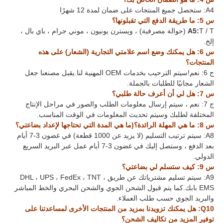
A4: ستحصل جميع المنتجات على ضمان لمدة 12 شهرًا
س 5: ما طريقة الدفع التي تقبلونها؟
A5:
T / T (حوالة مصرفية) ، ويسترن يونيون ، موني جرام ، باي بال ،
إلخ.
س 6: هل يمكنك وضع اسم علامتي التجارية (الشعار) على هذه
المنتجات؟
ج 6: نعم!سيتم الترحيب بخدمات OEM المهنية لنا.يقبل مصنعنا جعل
الشعار مجانيًا للطلبات بالجملة.
س 7: هل لي أن أعرف حالة طلبي؟
ج 7: نعم ، سيتم إرسال معلومات الطلب والصور في مراحل الإنتاج
المختلفة لطلبك وسيتم تحديث المعلومات في الوقت المناسب.
س 8: ما هي المهلة الرائدة؟(ما هي المدة التي تحتاجها لإعداد بضاعتي؟
A8: سيتم ترتيب التسليم (لا يزيد عن 1000 قطعة) في غضون 3-7 أيام
بعد الدفع ، وستصل إليك في غضون 3-7 أيام عمل عبر البريد السريع
الدولي.
س 9: كيف ستسلم لي بضاعتي؟
A9: سيتم تسليم مشترياتك عن طريق DHL ، UPS ، FedEx ، TNT ،
EMS بابك.كما يتم قبول الشحن الجوي والشحن البحري والخط المباشر
والبريد الجوي حسب طلب العملاء.
Q10: هل يمكنك تزويدنا بمزيد من المنتجات الأخرى لمساعدتنا على
توفير المزيد من تكاليف الشحن؟