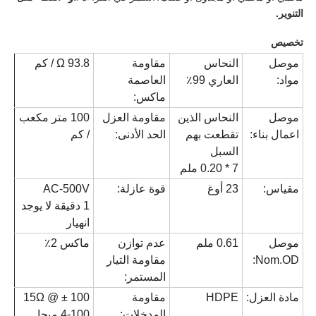
التنوير.
تخصيص
موصل
النحاس
مقاومة
93.8 Ω / كم
مواد:
العاري 99٪
العاصمة
ماكس:
موصل
النحاس الذين
مقاومة العزل
100 متر مكعب
اعمال بناء:
تقطعت بهم
الحد الأدنى:
/ كم
السبل
7 * 0.20 ملم
مقياس:
23 أوغ
قوة عازلة:
AC-500V
1 دقيقة لا يوجد
انهيار
موصل
0.61 ملم
عدم توازن
ماكس 2٪
Nom.OD:
مقاومة التيار
المستمر:
مادة العزل:
HDPE
مقاومة
100 ± 15Ω @
المدخلات:
4-100 ميجا