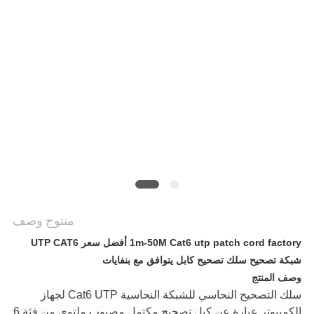
خريطة
الموقع
سياسة
الخصوصية
منتوج وصف
1m-50M Cat6 utp patch cord factory أفضل سعر UTP CAT6
شبكة تصحيح سلك تصحيح كابل يتوافق مع بنفايات
وصف المنتج
سلك التصحيح النحاسي للشبكة النحاسية Cat6 UTP لجهاز
الكمبيوتر عبارة عن كبل تصحيح مكتمل مصبوب ملتوي من فئة 6