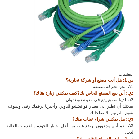
التعليمات
س 1: هل أنت مصنع أو شركة تجارية؟
A1: نحن شركة مصنعة.
Q2: أين يقع المصنع الخاص بك؟كيف يمكنني زيارة هناك؟
a2: لدينا مصنع يقع في مدينة دونغقوان.
يمكنك أن تطير إلى مطار قوانغتشو الدولي.وأخبرنا برقمك رقم. وسوف
نقوم بالترتيب لاصطحابك.
Q3: هل يمكنني شراء عينات منك؟
A3: نعم!أنتم مدعوون لوضع عينة من أجل اختبار الجودة والخدمات العالية
لدينا.
س 4: ما هو الضمان الخاص بك؟