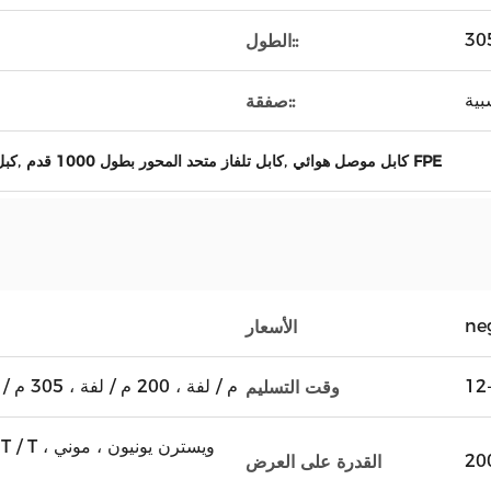
الطول::
بية
صفقة::
,
,
كابل موصل هوائي FPE
كابل تلفاز متحد المحور بطول 1000 قدم
HDPE
ne
الأسعار
100 م / لفة ، 200 م / لفة ، 305 م / لفة ، 500 م / لفة
وقت التسليم
D / P ، T / T
القدرة على العرض