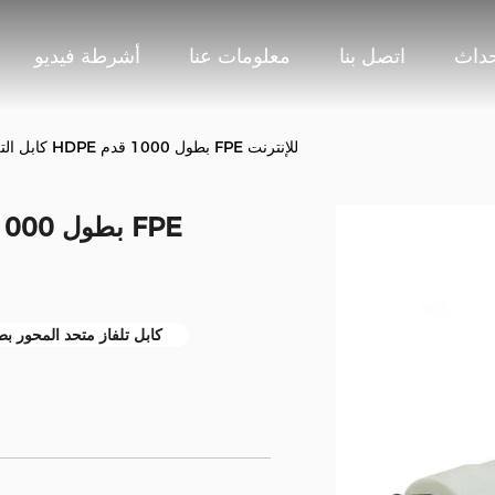
حداث
اتصل بنا
معلومات عنا
أشرطة فيديو
كابل التلفزيون المحوري HDPE بطول 1000 قدم FPE للإنترنت
كابل تلفاز متحد المحور بطول 000