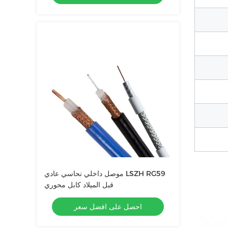
موصل داخلي نحاسي عادي LSZH RG59
قبل الميلاد كابل محوري
احصل على افضل سعر