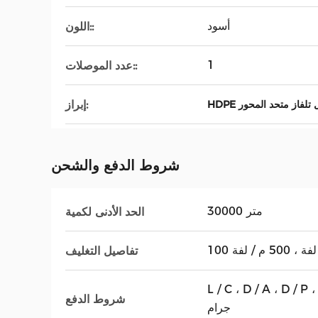
أسود
اللون::
1
عدد الموصلات::
إبراز:
 كبل تلفاز متحد المحور
شروط الدفع والشحن
30000 متر
الحد الأدنى لكمية
تفاصيل التغليف
L / C ، D / A ،  ، ويسترن يونيون ، موني
شروط الدفع
جرام