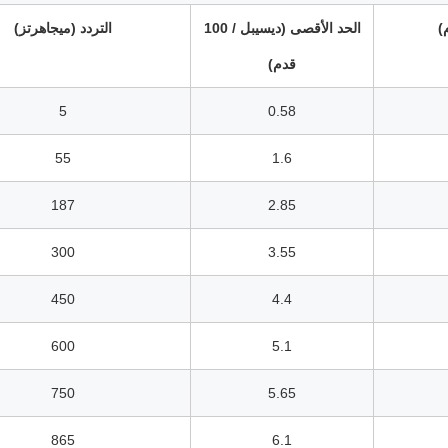
الحد الأقصى (ديسيبل / 100
التردد (ميجاهرتز)
قدم)
5
0.58
55
1.6
187
2.85
300
3.55
450
4.4
600
5.1
750
5.65
865
6.1