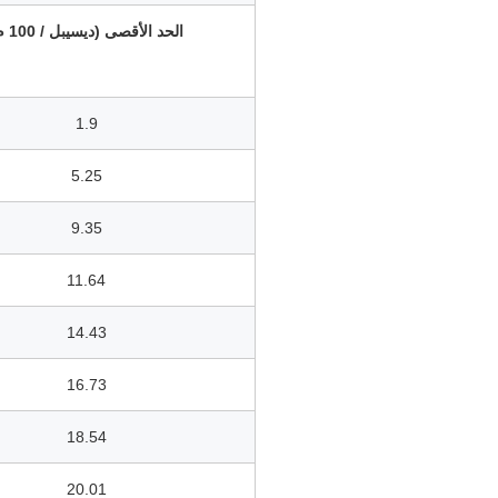
الحد الأقصى (ديسيبل / 100 م)
1.9
5.25
9.35
11.64
14.43
16.73
18.54
20.01