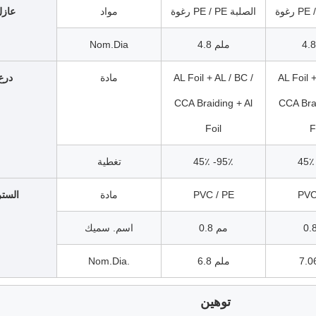
رغوة PE / PE الصلبة
مواد
عازل
4.8 ملم
Nom.Dia
AL Foil +
AL Foil + AL / BC /
مادة
درع
CCA Braiding + Al
CCA Brai
Foil
F
45٪
45٪ -95٪
تغطية
PVC
PVC / PE
مادة
الستر
0.8 مم
اسم. سميك
6.8 ملم
Nom.Dia.
توهين