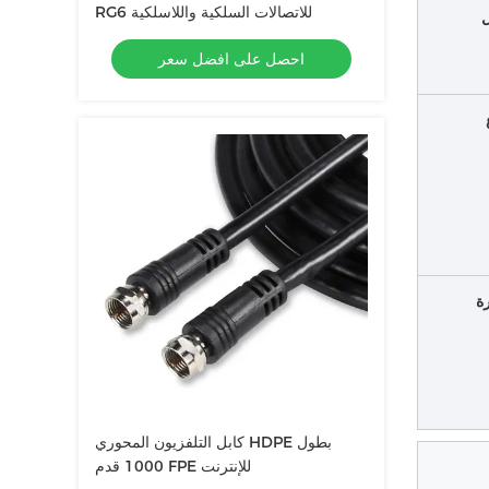
RG6 للاتصالات السلكية واللاسلكية
احصل على افضل سعر
ة
كابل التلفزيون المحوري HDPE بطول
1000 قدم FPE للإنترنت