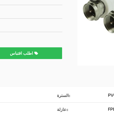
اطلب اقتباس
PV
السترة::
FP
عازلة::