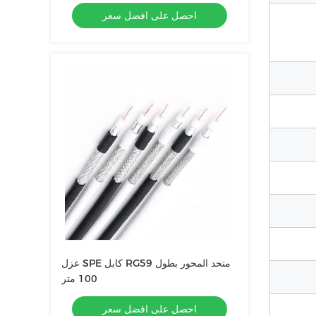
احصل على افضل سعر
عزل SPE كابل RG59 متحد المحور بطول
100 متر
احصل على افضل سعر