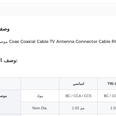
وصف 
وصف المنتجات:
TRI-
اساسي
BC / C
BC / CCA / CCS
مواد
موص
1.02 مم
Nom.Dia.