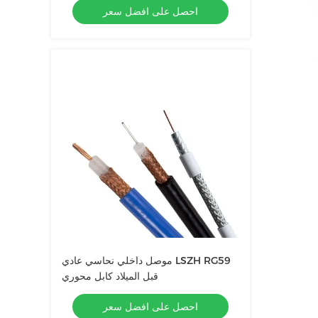
احصل على افضل سعر
موصل داخلي نحاسي عادي LSZH RG59
قبل الميلاد كابل محوري
احصل على افضل سعر