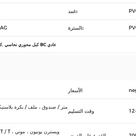
غمد::
CAG
السترة::
,
كبل محوري نحاسي BC عادي
BC
ne
الأسعار
وقت التسليم
D / P ، T / T
القدرة على العرض