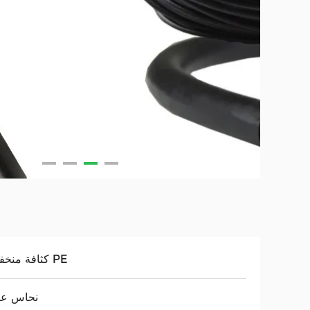
كثافة منخفضة PE
نحاس عا