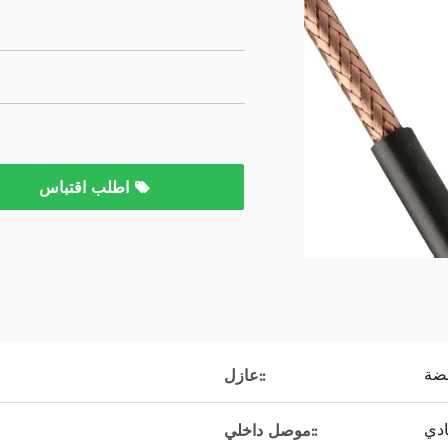
اطلب اقتباس
عازل::
دي
موصل داخلي::