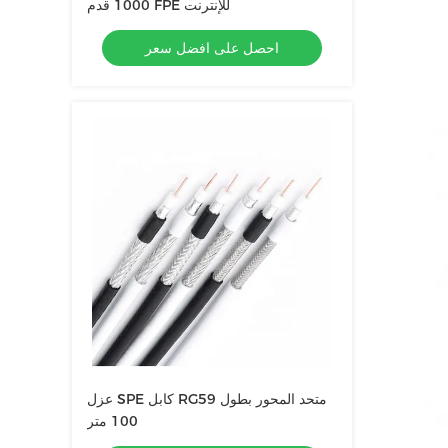
1000 قدم FPE للإنترنت
احصل على افضل سعر
عزل SPE كابل RG59 متحد المحور بطول
100 متر