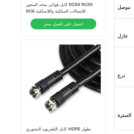
كابل هوائي متحد المحور RG58 RG59
موصل
RG6 للاتصالات السلكية واللاسلكية
احصل على افضل سعر
عازل
درع
السترة
كابل التلفزيون المحوري HDPE بطول