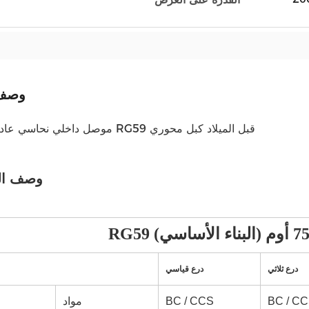
وصف 
موصل داخلي نحاسي عادي 75 أوم RG59 قبل الميلاد كبل محوري
وصف ال
RG (البناء الأساسي) 75 أوم
درع ثلاثي
درع قياسي
BC / C
BC / CCS
مواد