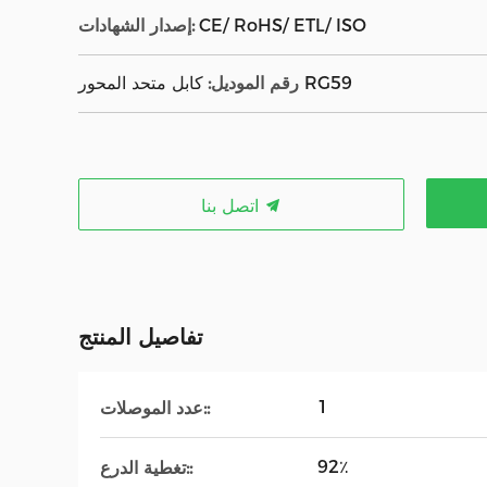
CE/ RoHS/ ETL/ ISO
إصدار الشهادات:
كابل متحد المحور RG59
رقم الموديل:
اتصل بنا
تفاصيل المنتج
1
عدد الموصلات::
92٪
تغطية الدرع::