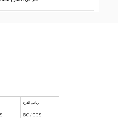
59
رباعي الدرع
CS
BC / CCS