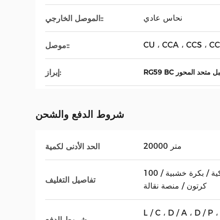
نحاس عادي
الموصل الخارجي::
CU ، CCA ، CCS ، C
موصل::
إبراز:
RG59  كبل متحد المحور
شروط الدفع والشحن
20000 متر
الحد الأدنى لكمية
100 متر / صندوق ، ملف / بكرة بلاستيكية / بكرة خشبية /
تفاصيل التغليف
كرتون / منصة نقالة
L / C ، D / A ،  ، ويسترن يونيون ، موني
شروط الدفع