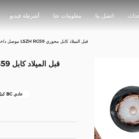
حداث
اتصل بنا
معلومات عنا
أشرطة فيديو
موصل داخلي نحاسي عادي LSZH RG59 قبل الميلاد كابل محوري
كبل محوري نحاسي BC عادي