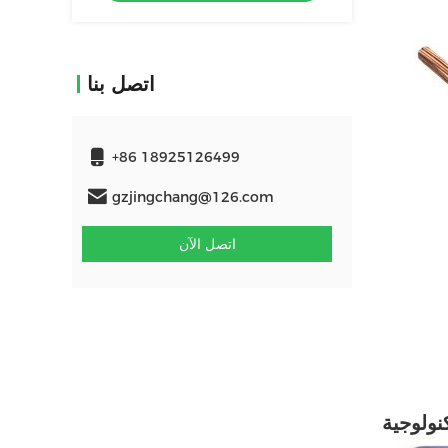
اتصل بنا
+86 18925126499
gzjingchang@126.com
اتصل الآن
كنولوجية