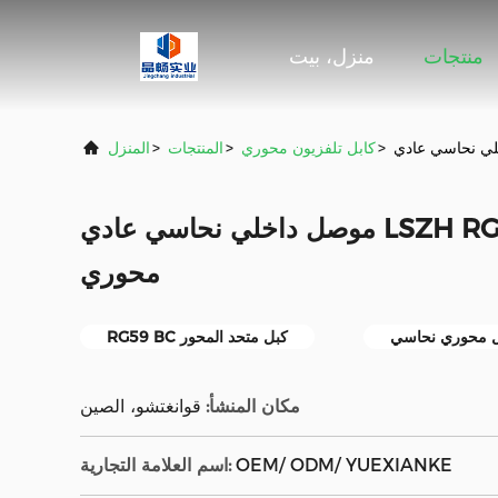
منتجات
منزل، بيت
>
كابل تلفزيون محوري
>
المنتجات
>
المنزل
موصل داخلي نحاسي عادي LSZH RG59 قبل الميلاد كابل
محوري
RG59 BC كبل متحد المحور
مكان المنشأ:
قوانغتشو، الصين
OEM/ ODM/ YUEXIANKE
اسم العلامة التجارية: