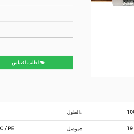
اطلب اقتباس
الطول::
مادة مقاومة للما
موصل::