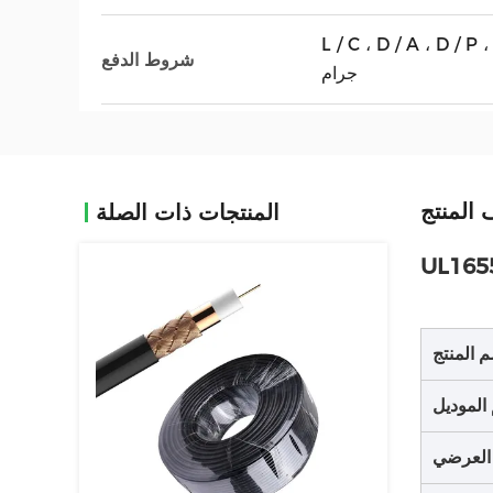
L / C ، D / A ،  ، ويسترن يونيون ، موني
شروط الدفع
جرام
المنتج
المنتجات ذات الصلة
 المنتج
الموديل
العرضي