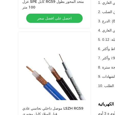
عزل SPE كابل RG59 متحد المحور بطول
100 متر
لين الصلب
احصل على افضل سعر
Bon
موصل داخلي نحاسي عادي LSZH RG59
قبل الميلاد كابل محوري