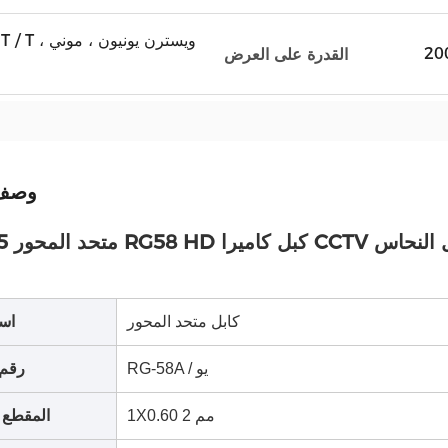
D / P ، T / T
القدرة على العرض
وصف 
اع الجمعية كابل النحاس
كابل متحد المحور
اسم
RG-58A / يو
رقم 
1X0.60 مم 2
المقطع 