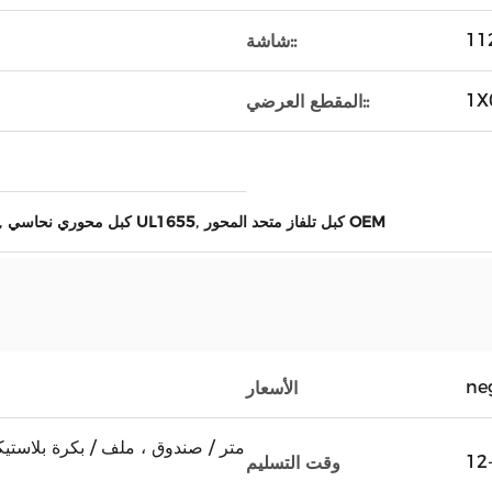
شاشة::
المقطع العرضي::
,
,
كبل تلفاز متحد المحور OEM
كبل محوري نحاسي UL1655
ne
الأسعار
وقت التسليم