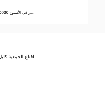
200000 متر في الأسبوع
UL1655 متحد المحور RG58 HD كبل كاميرا CCTV اقن