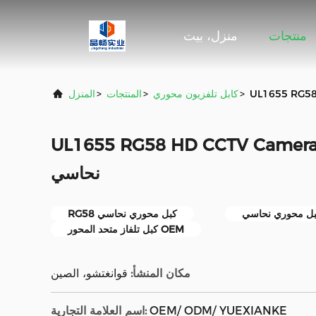
منتجات
منزل، بيت
>
كابل تلفزيون محوري
>
المنتجات
>
المنزل
UL1655 RG58 HD CCTV Came مجموعة كبل محوري
نحاسي
RG58 كبل محوري نحاسي
كبل تلفاز متحد المحور OEM
مكان المنشأ:
قوانغتشو، الصين
OEM/ ODM/ YUEXIANKE
اسم العلامة التجارية: