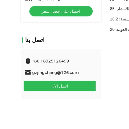
احصل على افضل سعر
اتصل بنا
+86 18925126499
gzjingchang@126.com
اتصل الآن