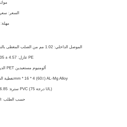
3 ، موك: 30
4 ، السعر: سع
5 ، مهلة: 15 يوما
الموصل الداخلي: 1.02 مم من الصلب المغطى بالنحاس (22٪)
عازل: 4.57 ± 0.05 مم رغوة PE
الدرع: ألومنيوم PET ألومنيوم مستعبدين
تغطية الجديلة: 0.16mm * 16 * 4 (60٪) AL-Mg Alloy
سترة: 6.85 ± 0.05 مم PVC (75 درجة UL)
جيلي / APD: حسب الطلب