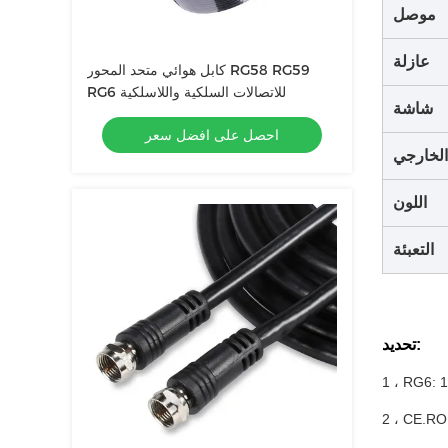
موصل
عازلة
كابل هوائي متحد المحور RG58 RG59
RG6 للاتصالات السلكية واللاسلكية
شاشة
احصل على افضل سعر
الخارجي
اللون
التعبئة
تحديد:
1 ، RG6: 
2 ، CE.RO