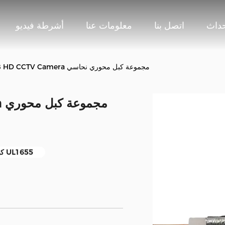
حداث
اتصل بنا
معلومات عنا
أشرطة فيديو
UL1655 RG58 HD CCTV Camera مجموعة كبل محوري نحاسي
ra
كبل محوري نحاسي UL1655