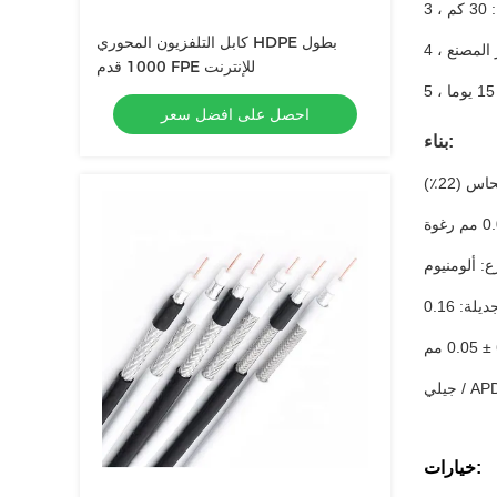
 كم
كابل التلفزيون المحوري HDPE بطول
ر المصنع
1000 قدم FPE للإنترنت
احصل على افضل سعر
بناء:
خيارات: