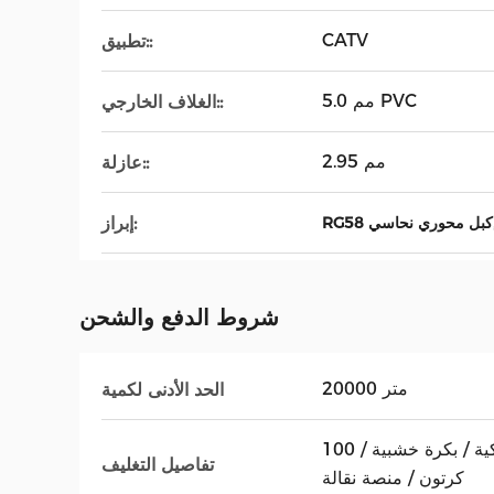
CATV
تطبيق::
5.0 مم PVC
الغلاف الخارجي::
2.95 مم
عازلة::
إبراز:
RG58 كبل محوري نحاسي
شروط الدفع والشحن
20000 متر
الحد الأدنى لكمية
100 متر / صندوق ، ملف / بكرة بلاستيكية / بكرة خشبية /
تفاصيل التغليف
كرتون / منصة نقالة