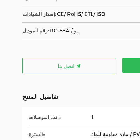
CE/ RoHS/ ETL/ ISO
إصدار الشهادات:
RG-58A / يو
رقم الموديل:
اتصل بنا
تفاصيل المنتج
1
عدد الموصلات::
ء / PVC / PE
السترة::